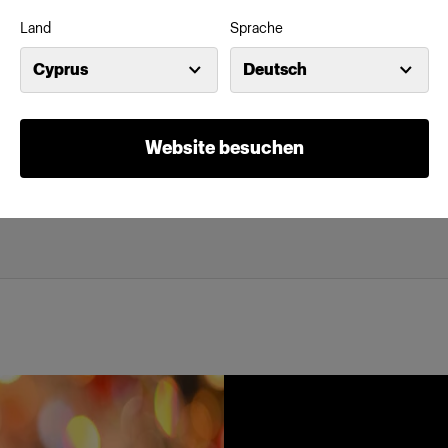
Land
Sprache
Merkmale
Cyprus
Deutsch
 Front zur
Reduziert den Leuchtwinkel 
 reduziert den
Klettverschlüsse für einen 
 ein stärker
Website besuchen
Gefertigt aus Qualitätsmateri
cht. So können Sie
Lieferung in einer weichen, 