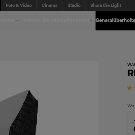
Foto & Video
Cinema
Studio
Share the Light
kaufen
Erleben Sie unsere Produkte
Generalüberholt
WA
R
Var