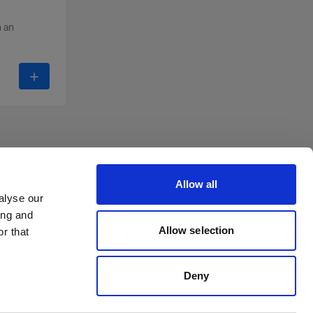
 an
-
RFi Speedlight Speedring
Allow all
alyse our
ing and
Allow selection
r that
Deny