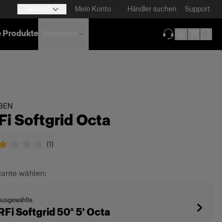
Deutsch
Mein Konto
Händler suchen
Support
e Produkte
Academy
(wird in neuem T
BEN
Fi Softgrid Octa
(
1
)
iante wählen:
Ausgewählte
RFi Softgrid 50° 5' Octa