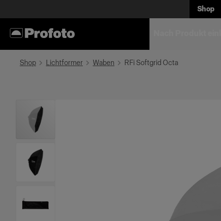
Shop
Nach Produkt ein
Shop
Lichtformer
Waben
RFi Softgrid Octa