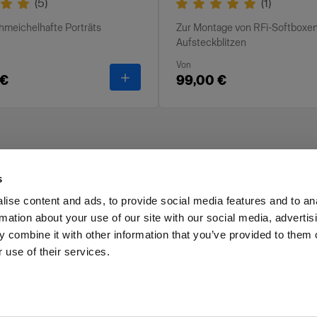
(
5
)
(
1
)
chmeichelhafte Porträts
Zur Montage von RFi-Softboxen
Aufsteckblitzen
Von
-
RFi Softbox Octa
 €
99,00 €
s
ise content and ads, to provide social media features and to an
rmation about your use of our site with our social media, advertis
Investoren
Share the Light
Withdrawal your order
 combine it with other information that you’ve provided to them o
 use of their services.
Cyprus