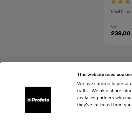
Ideal für s
Von
239,00
This website uses cookie
We use cookies to personal
traffic. We also share info
Über uns
Kontakt
Support
Karriere
Presse
analytics partners who may
they’ve collected from your
Cookies
Datenschutzrichtlinie
Nutzungsbedingungen