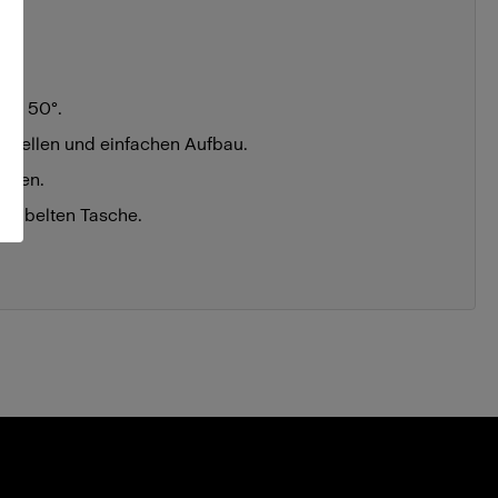
auf 50°.
schnellen und einfachen Aufbau.
alien.
gelabelten Tasche.