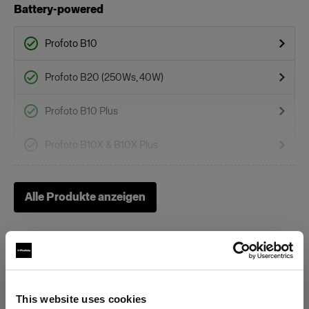
Battery-powered
Profoto B10
Profoto B20 (250Ws, 40W)
Profoto B10 Plus
Profoto B10X & B10X Plus
Profoto Pro-B3
Alle Produkte anzeigen
Profoto B1
Profoto B1X
Profoto B30 (500Ws,40W)
This website uses cookies