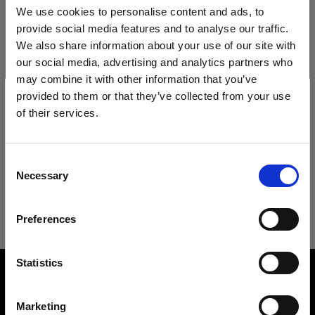
Ersatzteile für OCF LST
Technische Daten:
We use cookies to personalise content and ads, to
provide social media features and to analyse our traffic.
Rod kit for OCF Softbox Strip
We also share information about your use of our site with
our social media, advertising and analytics partners who
Produktdetails
Mains-powered
may combine it with other information that you’ve
provided to them or that they’ve collected from your use
Profoto D30
Downloads
of their services.
OCF Softbox 1x3' (30x90cm)
Wir
vermuten,
dass
Sie
in
Cyprus
ansässig
sind.
Ideal als Kanten- oder Streiflicht mit
Packs
Möchten Sie Ihren Standort aktualisieren?
Technische Details
Off-Camera-Blitzsystemen.
Benutzeranleitung
Consent
Necessary
Profoto B2
Selection
Land
Produktnummer
:
101217
OCF Softbox 1x3' (30x90cm)
Aktuelles Benutzeranleitung herunterladen
Waben
Preferences
Cyprus
OCF-Softboxen erzeugen ein weiches,
schmeichelhaftes Licht und sind bei On-
OCF Softgrid Strip
Weiter zum Benutzeranleitung
Sprache
Overview
Other
Location-Shootings schnell und einfach
Statistics
aufgebaut. Dank einzigartiger Materialien sind
Zubehör für Softboxen
Product name:
No of rods
Deutsch
OCF Softbox 1x3'
4
sie leicht und lassen sich einfach
Marketing
zusammenlegen und auseinanderfalten. Dadurch