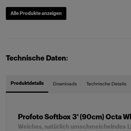
Alle Produkte anzeigen
Mains-powered
Profoto D1
Profoto D30
Technische Daten:
MonoLED
Profoto L16
Soft Reflectors
Zoom Rod S
Produktdetails
Downloads
Technische Details
Sonstiges
Locking Set 
Profoto Softbox 3' (90cm) Octa W
Stands and Adapters
OCF Adapte
Weiches, natürlich umschmeichelndes L