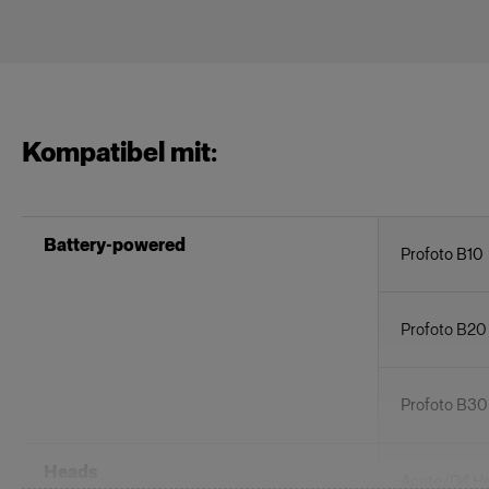
Kompatibel mit:
Battery-powered
Profoto B10
Profoto B20
Profoto B3
Heads
Acute/D4 H