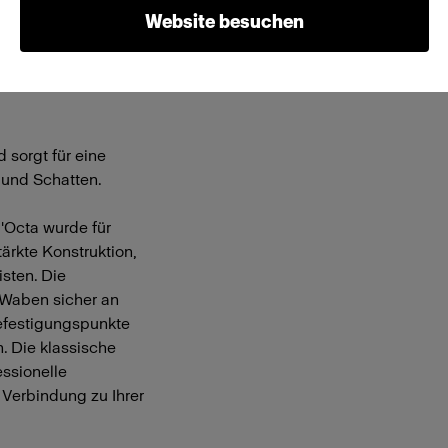
Website besuchen
Softbox Octa
ne präzise Kontrolle
 sorgt für eine
 und Schatten.
5'Octa wurde für
ärkte Konstruktion,
isten. Die
 Waben sicher an
Befestigungspunkte
. Die klassische
essionelle
 Verbindung zu Ihrer