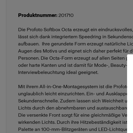
Waben
Profoto Soft
Produktnummer
:
201710
Zubehör für Softboxen
Die Profoto Softbox Octa erzeugt ein eindrucksvolles
Profoto Mask
lässt sich dank integriertem Speedring in Sekundens
aufbauen. Ihre gerundete Form erzeugt natürliche Lic
Augen des Motivs und eignet sich daher perfekt für 
Personen. Die Octa-Form erzeugt auf allen Seiten g
oder harte Kanten und ist damit für Mode-, Beauty-, P
Interviewbeleuchtung ideal geeignet.
Mit ihrem All-in-One-Montagesystem ist die Profoto 
unglaublich leicht einzurichten. Ein- und Ausklappen 
Sekundenschnelle. Zudem lassen sich Weichheit und 
Lichts durch den abnehmbaren und austauschbaren Di
Die versenkte Front sorgt für eine gleichmäßige Verte
wirkenden Lichts. Durch ihre Hitzebeständigkeit ist s
Palette an 100-mm-Blitzgeräten und LED-Lichtquelle