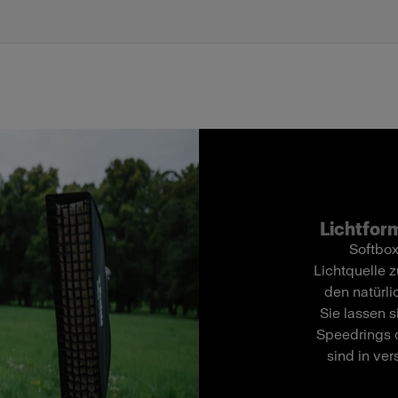
Lichtform
Softbox
Lichtquelle z
den natürli
Sie lassen 
Speedrings o
sind in ve