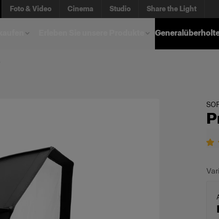
Foto & Video
Cinema
Studio
Share the Light
kaufen
Erleben Sie unsere Produkte
Generalüberholt
e
SO
P
Var