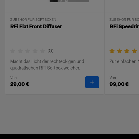
ZUBEHÖR FÜR SOFTBOXEN
ZUBEHÖR FÜR S
RFi Flat Front Diffuser
RFi Speedri
(
0
)
Macht das Licht der rechteckigen und
Zur einfachen
quadratischen RFi-Softbox weicher.
Von
Von
-
RFi Flat Front Diffu
29,00 €
99,00 €