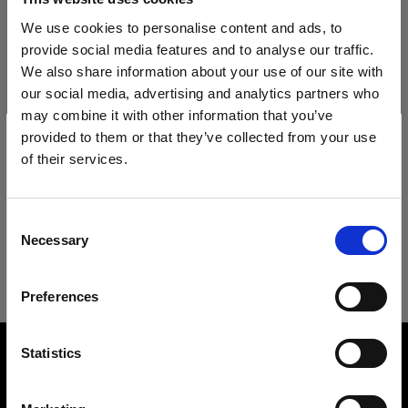
Ersatzteile für RFi Softboxes
Technische Daten:
We use cookies to personalise content and ads, to
provide social media features and to analyse our traffic.
Diffuser kit for RFi Softbox Rectangular
We also share information about your use of our site with
Produktdetails
our social media, advertising and analytics partners who
Heads
may combine it with other information that you’ve
provided to them or that they’ve collected from your use
Acute/D4 Head
Downloads
RFi Softbox 1.3x2' (40x60cm)
of their services.
Eine beliebte, vielseitig einsetzbare
Wir
vermuten,
dass
Sie
in
Cyprus
ansässig
sind.
ProTwin Head
Möchten Sie Ihren Standort aktualisieren?
Technische Details
Softbox
Benutzeranleitung
Consent
ProHead Plus
Necessary
Selection
Produktnummer
:
254702
Land
RFi Softbox 1.3x2' (40x60cm)
Aktuelles Benutzeranleitung herunterladen
Pro-B Head Plus
Unsere RFi-Softboxen erfreuen sich enormer
Preferences
Cyprus
Mains-powered
Beliebtheit und sind in vielen Formen und
Weiter zum Benutzeranleitung
Overview
Größen erhältlich für eine hochpräzise
Sprache
Statistics
Lichtführung. Je größer die Lichtquelle bezogen
Product name:
Profoto D1
Deutsch
RFi Softbox 1.3x2'
auf das Motiv ist, umso weicher ist das Licht.
Dies ist nicht nur die wichtigste Lektion, die es