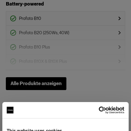
Battery-powered
Profoto B10
Profoto B20 (250Ws, 40W)
Profoto B10 Plus
Profoto B10X & B10X Plus
Profoto Pro-B3
Alle Produkte anzeigen
Profoto B1
Profoto B1X
Profoto B30 (500Ws,40W)
This website uses cookies