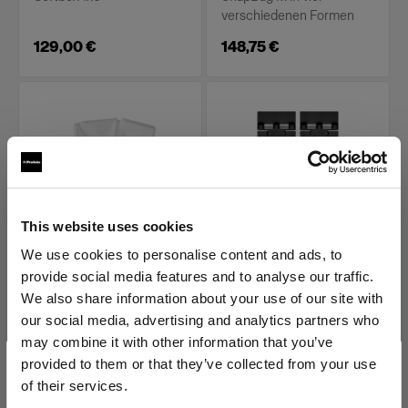
verschiedenen Formen
129,00 €
148,75 €
This website uses cookies
We use cookies to personalise content and ads, to
ZUBEHÖR FÜR SOFTBOXEN
ZUBEHÖR FÜR SOFTBOXEN
provide social media features and to analyse our traffic.
Profoto SnapBag M -
Speed Clamp Kit for
Diffuser Kit
SnapBag
We also share information about your use of our site with
our social media, advertising and analytics partners who
(
0
)
(
0
)
may combine it with other information that you’ve
provided to them or that they’ve collected from your use
Ersatzdiffusor-Kit für
Vier Schnellspann-
Profoto SnapBag M
Klemmen für Profoto
of their services.
SnapBag
Wir
vermuten,
dass
Sie
in
Cyprus
ansässig
sind.