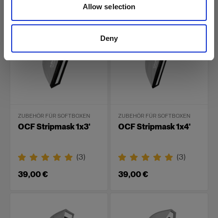
79,00 €
99,00 €
Allow selection
Deny
ZUBEHÖR FÜR SOFTBOXEN
ZUBEHÖR FÜR SOFTBOXEN
OCF Stripmask 1x3'
OCF Stripmask 1x4'
(
3
)
(
3
)
39,00 €
39,00 €