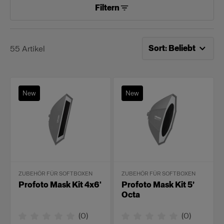
Filtern
Jetzt sortieren nach
Be
Sort
:
Beliebt
55
Artikel
New
New
ZUBEHÖR FÜR SOFTBOXEN
ZUBEHÖR FÜR SOFTBOXEN
Profoto Mask Kit 4x6'
Profoto Mask Kit 5’
Octa
(
0
)
(
0
)