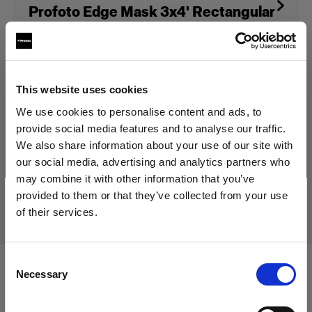
Profoto Edge Mask 3x4' Rectangular
109,00 €
Inklusive MwSt.
This website uses cookies
91,60 €
Exklusive MwSt.
Auf Lager
We use cookies to personalise content and ads, to
provide social media features and to analyse our traffic.
In den Warenkorb legen
We also share information about your use of our site with
our social media, advertising and analytics partners who
may combine it with other information that you’ve
provided to them or that they’ve collected from your use
Lieferung & Rückgabe
of their services.
Wir
vermuten,
dass
Sie
in
Cyprus
ansässig
sind.
Möchten Sie Ihren Standort aktualisieren?
Consent
Necessary
Selection
Kompatibel mit:
Land