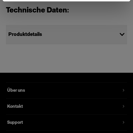
Technische Daten:
Produktdetails
Profoto Edge Mask 3x4' Rectangular
Fantastische Konturen schaffen,
Hotspots vermeiden
Produktnummer
:
201625
Über uns
Alle Profoto Softboxen verfügen über eine
Kontakt
zurückgesetzte Front zur Anbringung einer
Maske. Befestigen Sie die Edge Mask einfach
Support
mit dem Klettverschluss an Ihrer Softbox. Der
vollständig abgedunkelte Bereich in der Mitte