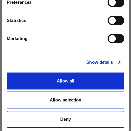
Preferences
Cyprus
Softboxen
Sprache
Statistics
Profoto Softbox Rectangular Silver
Deutsch
Marketing
Profoto Softbox Rectangular White
Website besuchen
Show details
Allow all
Allow selection
Deny