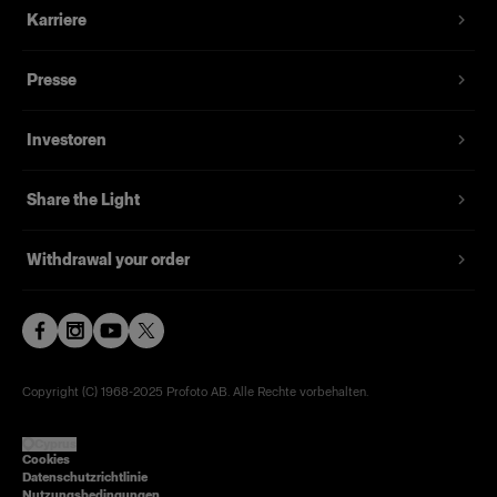
erzeugt ein herrliches Konturlicht um Ihr Motiv
Karriere
sowie ein faszinierendes Catchlight. Ebenso
können Sie die Softbox mit Edge Mask auch
Presse
hinter dem Motiv platzieren – dann beleuchtet
der Lichtrahmen die Kanten, während der
Investoren
Hintergrund schwarz bleibt.
Share the Light
Merkmale
Withdrawal your order
Hotspots werden vermieden.
Klettverschlüsse für schnellen und einfachen
Aufbau.
Gefertigt aus Qualitätsmaterialien.
Copyright (C) 1968-2025 Profoto AB. Alle Rechte vorbehalten.
Lieferung in einer weichen, gekennzeichneten
Tasche
Cyprus
Cookies
Datenschutzrichtlinie
Mit der Profoto Softbox-Reihe kompatibel.
Nutzungsbedingungen