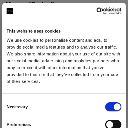
Kompatibel mit:
Softboxen
This website uses cookies
We use cookies to personalise content and ads, to
Profoto Softbox Rectangular Silver
provide social media features and to analyse our traffic.
We also share information about your use of our site with
Profoto Softbox Rectangular White
our social media, advertising and analytics partners who
may combine it with other information that you’ve
provided to them or that they’ve collected from your use
of their services.
Wir
vermuten,
dass
Sie
in
Cyprus
ansässig
sind.
Möchten Sie Ihren Standort aktualisieren?
Consent
Necessary
Selection
Land
Preferences
Cyprus