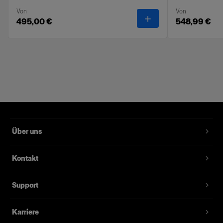
Von
Von
-
Profoto Softbox Rec
495,00 €
548,99 €
Merkmale
Weicheres, gleichmäßiger verteiltes Licht.
Klettverschlüsse für schnellen und einfachen
Aufbau.
Gefertigt aus Qualitätsmaterialien.
Lieferung in einer weichen, gekennzeichneten
Tasche
Über uns
Mit der Profoto Softbox-Reihe kompatibel.
Nicht kompatibel mit den RFI-, OCF- und
Kontakt
Clic Softbox-Reihen.
Der Satz enthält einen Front- und
Support
Innendiffusor.
Karriere