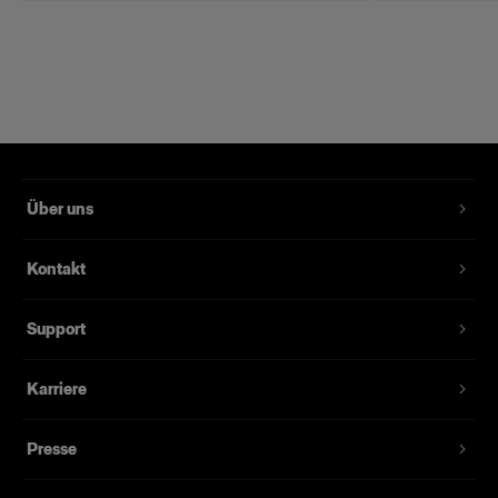
Farbcodierte Bohrungen für einen schnellen
und einfachen Aufbau.
Mit hitzebeständiger Lackierung.
Ermöglicht eine Drehung der Softbox um 360°.
Ausgelegt auf viele Jahre des täglichen
Gebrauchs.
Über uns
Kontakt
Support
Karriere
Presse