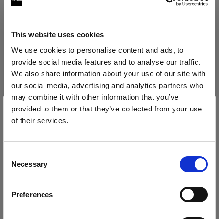
Softboxen
RFi Softbox Rectangular
This website uses cookies
We use cookies to personalise content and ads, to
RFi Softbox Square
provide social media features and to analyse our traffic.
We also share information about your use of our site with
RFi Softbox Octa
our social media, advertising and analytics partners who
may combine it with other information that you’ve
RFi Softbox Strip
provided to them or that they’ve collected from your use
of their services.
Sonstiges
Wir
vermuten,
dass
Sie
in
Cyprus
ansässig
sind.
Alle Produkte anzeigen
Möchten Sie Ihren Standort aktualisieren?
Rubbercollar
Consent
Necessary
Selection
Locking Set Rubbercollar
Land
Preferences
Cyprus
Stands and Adapters