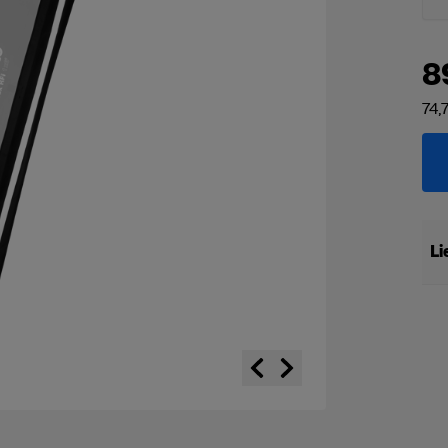
8
74,
Li