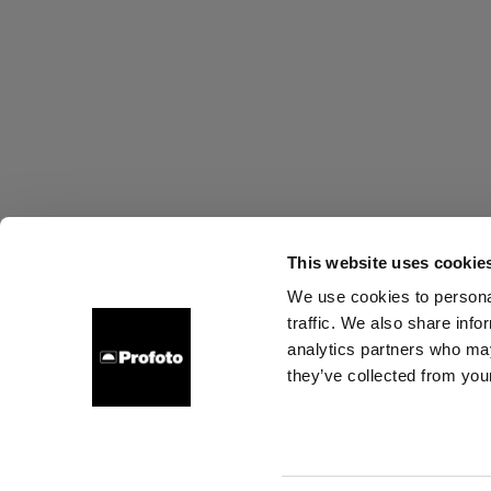
This website uses cookie
We use cookies to personal
traffic. We also share info
Über uns
Kontakt
Support
Karriere
Presse
analytics partners who may
they’ve collected from your
Cookies
Datenschutzrichtlinie
Nutzungsbedingungen