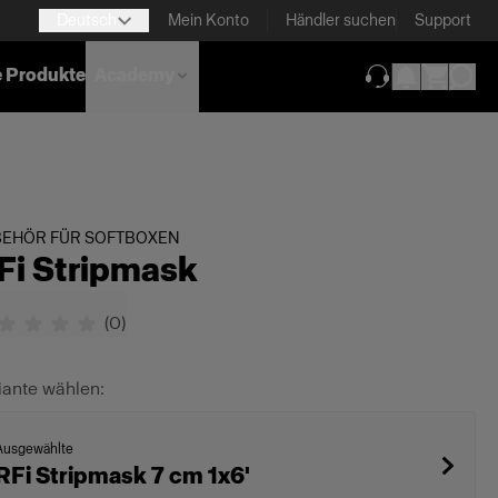
Deutsch
Mein Konto
Händler suchen
Support
e Produkte
Academy
(wird in neuem T
BEHÖR FÜR SOFTBOXEN
Fi Stripmask
(
0
)
iante wählen:
Ausgewählte
RFi Stripmask 7 cm 1x6'