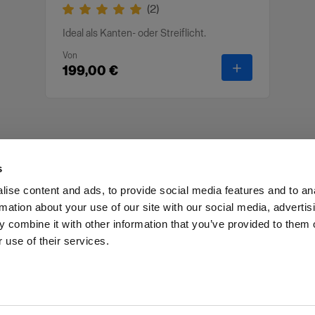
(
2
)
Ideal als Kanten- oder Streiflicht.
Von
-
RFi Softbox St
199,00 €
s
ise content and ads, to provide social media features and to an
rmation about your use of our site with our social media, advertis
Investoren
Share the Light
Withdrawal your order
 combine it with other information that you’ve provided to them o
 use of their services.
Cyprus