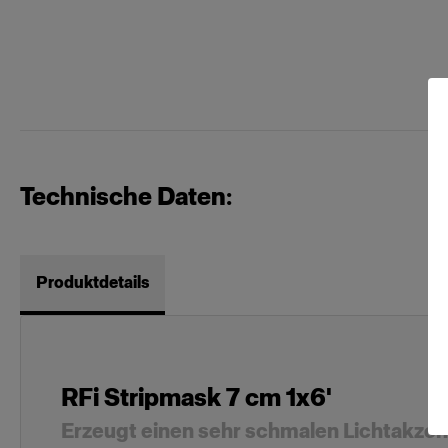
Technische Daten:
Produktdetails
RFi Stripmask 7 cm 1x6'
Erzeugt einen sehr schmalen Lichtakzent