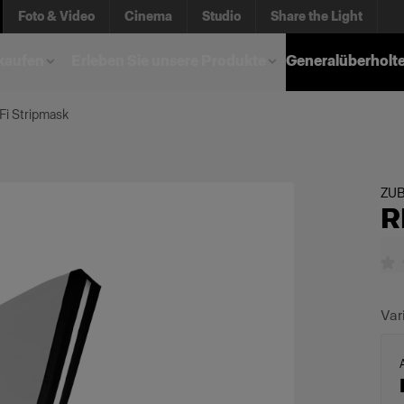
Foto & Video
Cinema
Studio
Share the Light
kaufen
Erleben Sie unsere Produkte
Generalüberholt
Fi Stripmask
ZU
R
Var