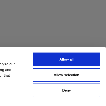
rip
Allow all
alyse our
ing and
Allow selection
r that
Deny