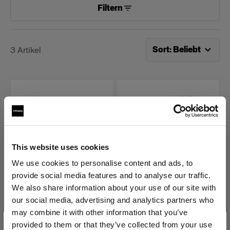
Filtern
Jetzt sortieren nach
Be
Sort
:
Beliebt
3
Artikel
This website uses cookies
We use cookies to personalise content and ads, to
provide social media features and to analyse our traffic.
SPEZIAL-BLITZKÖPFE
SPEZIAL-BLITZKÖPFE
We also share information about your use of our site with
Hardbox
ProBox
our social media, advertising and analytics partners who
may combine it with other information that you’ve
(
1
)
(
0
)
provided to them or that they’ve collected from your use