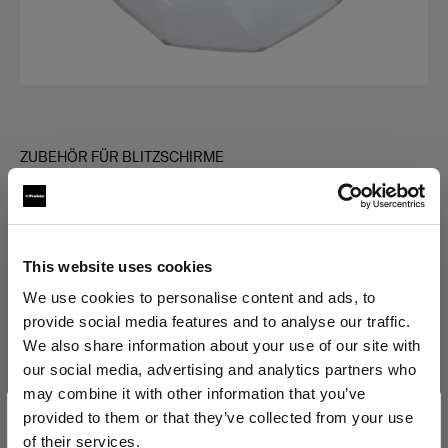
ZUBEHÖR FÜR BLITZSCHIRME
Giant Reflector Diffuser
(
0
)
This website uses cookies
Variante wählen:
We use cookies to personalise content and ads, to
provide social media features and to analyse our traffic.
Ausgewählte
We also share information about your use of our site with
Giant Reflector 180 Diffuser 1 f-stop
our social media, advertising and analytics partners who
may combine it with other information that you’ve
provided to them or that they’ve collected from your use
of their services.