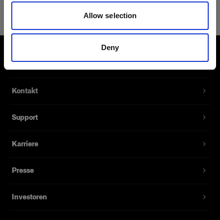
Giant Reflector 180 Diffuser 1 f-stop
Allow selection
Erzeugt ein diffuses Licht an Ihrem
Giant-Reflektor
Deny
Produktnummer
:
254585
Über uns
Unsere Giant-Reflektoren erzeugen von Natur
Kontakt
aus ein weiches und gleichmäßiges Licht. Für
den Fall, dass Sie die Lichtgestaltung noch
Support
weicher und gleichmäßiger machen möchten,
bieten wir Ihnen einen optionalen Diffusor. Der
Diffusor kann auch als ND-Filter genutzt werden,
Karriere
wenn Sie zum Beispiel mit offener Blende und
langen Belichtungszeiten arbeiten möchten.
Presse
Investoren
Merkmale