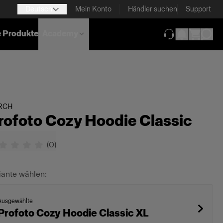
Deutsch
Mein Konto
Händler suchen
Support
e Produkte
Academy
(wird in neuem T
RCH
rofoto Cozy Hoodie Classic
(
0
)
iante wählen:
Ausgewählte
Profoto Cozy Hoodie Classic XL