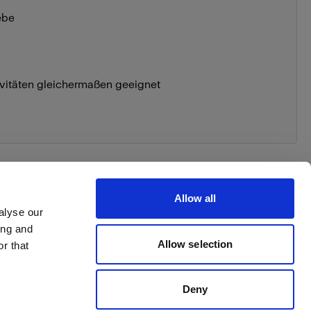
ebe
ivitäten gleichermaßen geeignet
Allow all
alyse our
ing and
Allow selection
r that
Deny