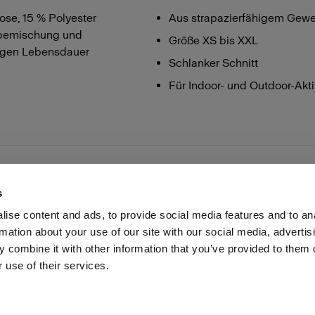
se, 15 % Polyester
Aus strapazierfähigem Gew
webemischung und
Größe XS bis XXL
angen Lebensdauer
Schlanker Schnitt
Für Indoor- und Outdoor-Akt
s
ise content and ads, to provide social media features and to an
rmation about your use of our site with our social media, advertis
Investoren
Share the Light
Withdrawal your order
 combine it with other information that you’ve provided to them o
 use of their services.