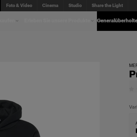
Foto & Video
Cinema
Studio
Share the Light
kaufen
Erleben Sie unsere Produkte
Generalüberholt
ME
P
Var