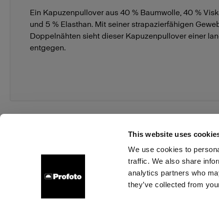
Ein Kapuzenpullover aus 40 % Baumwolle, 40 % Visko
und 5 % Elasthan. Mit seiner strapazierfähigen Ge
Doppelnähten sieht dieser Kapuzenpullover einer l
entgegen.
This website uses cookie
We use cookies to personal
traffic. We also share info
Über uns
Kontakt
Support
Karriere
Presse
analytics partners who may
they’ve collected from your