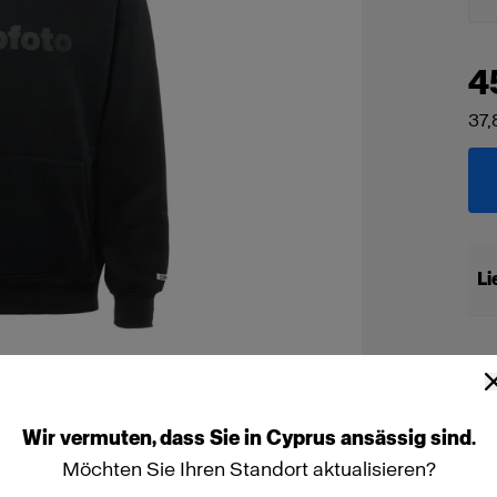
4
37,
Li
Wir
vermuten,
dass
Sie
in
Cyprus
ansässig
sind.
Möchten Sie Ihren Standort aktualisieren?