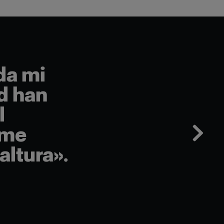
da mi
ad han
l
 me
altura».