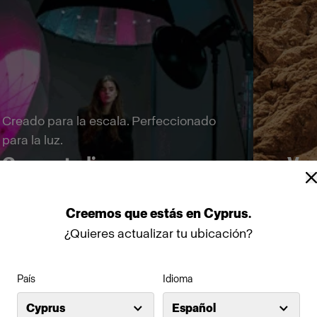
Creado para la escala. Perfeccionado
para la luz.
Gran estudio
Ver
Explorar
Compr
Creemos
que
estás
en
Cyprus
.
¿Quieres actualizar tu ubicación?
País
Idioma
Cyprus
Español