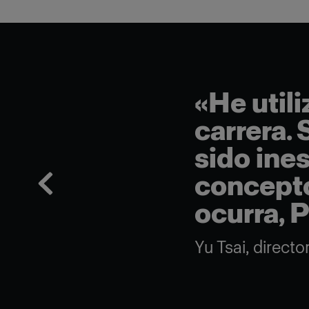
«He util
carrera. 
sido ines
concepto
ocurra, P
Yu Tsai, direct