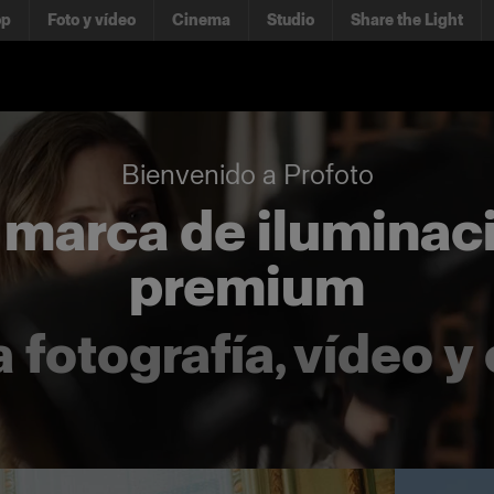
op
Foto y vídeo
Cinema
Studio
Share the Light
Bienvenido a Profoto
 marca de iluminac
premium
 fotografía, vídeo y