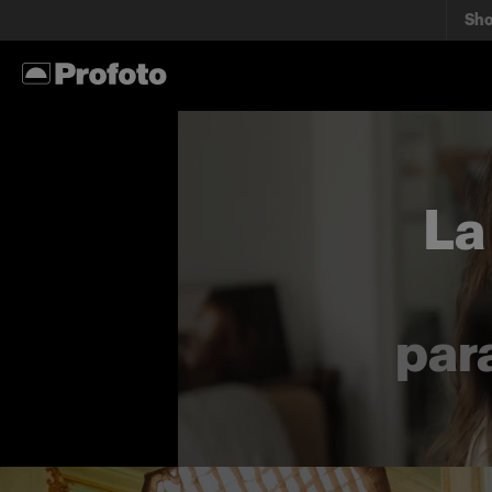
Sh
La
para