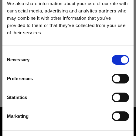
We also share information about your use of our site with
our social media, advertising and analytics partners who
Recordarme
¿Has olvidado tu contraseña?
may combine it with other information that you’ve
provided to them or that they’ve collected from your use
of their services.
Iniciar sesión
Creemos
que
estás
en
Cyprus
.
¿Quieres actualizar tu ubicación?
Consent
¿Eres nuevo en Profoto?
Necessary
Selection
País
Registrarte
Preferences
Cyprus
Idioma
Statistics
Español
Marketing
About us
Visitar el sitio