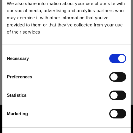
We also share information about your use of our site with
our social media, advertising and analytics partners who
Recordarme
¿Has olvidado tu contraseña?
may combine it with other information that you’ve
provided to them or that they’ve collected from your use
of their services.
Iniciar sesión
Creemos
que
estás
en
Cyprus
.
¿Quieres actualizar tu ubicación?
Consent
¿Eres nuevo en Profoto?
Necessary
Selection
País
Registrarte
Preferences
Cyprus
Idioma
Statistics
Español
Marketing
About us
Visitar el sitio