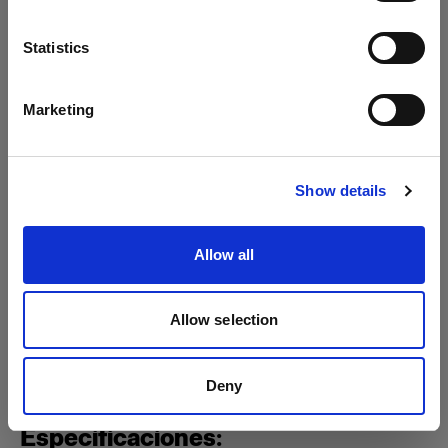
Idioma
Profoto B1
Statistics
Español
Profoto B1X
Marketing
Mains-powered
Visitar el sitio
Profoto D2
Show details
Profoto D1
Allow all
Mostrar todos los productos
Allow selection
Deny
Especificaciones: