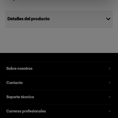
Detalles del producto
Bag XS
Bolsa pequeña y práctica, hecha a
medida para proteger su equipo
Número del producto
:
330224
Sobre nosotros
La Bag XS es pequeña y práctica, y está hecha a
Contacto
medida para proteger el equipo fotográfico. Se
trata de un accesorio estándar para un solo
Soporte técnico
compacto B1X o D2 Profoto. Sin embargo,
gracias a los compartimentos interiores
ajustables, también se puede usar para proteger
Carreras profesionales
compactos D1, cámaras, lentes y otros