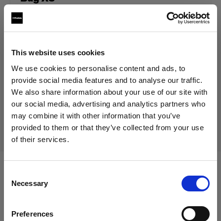
Producto descatalogado
This website uses cookies
Este producto está descatalogado y, por tanto, no está
We use cookies to personalise content and ads, to
disponible para su compra. Para obtener más información,
provide social media features and to analyse our traffic.
ponte en contacto con nosotros.
We also share information about your use of our site with
our social media, advertising and analytics partners who
may combine it with other information that you’ve
Entrega y devolución
provided to them or that they’ve collected from your use
of their services.
Creemos
que
estás
en
Cyprus
.
¿Quieres actualizar tu ubicación?
Consent
Compatible con:
Necessary
Selection
País
Preferences
Cyprus
Battery-powered