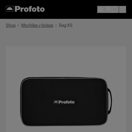
Shop
Mochilas y bolsas
Bag XS