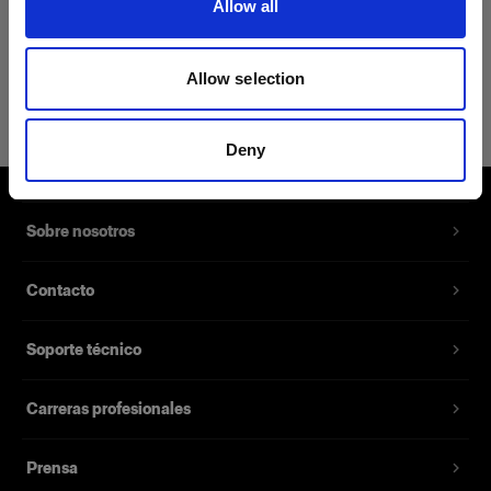
Allow all
Detalles del producto
Allow selection
Power Cable C7 UK
Permite alimentar los Battery
Deny
Chargers 2.8A y 4.5A
Número del producto
:
102535
Sobre nosotros
Cable de alimentación de repuesto para el
Contacto
Battery Charger 2.8A y Battery Charger 4.5A.
Disponible con varios enchufes diferentes para
Soporte técnico
distintos mercados.
Carreras profesionales
Características
Prensa