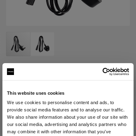
POWER CABLES
Power Cable C7
(
0
)
This website uses cookies
We use cookies to personalise content and ads, to
provide social media features and to analyse our traffic.
Elegir versión:
We also share information about your use of our site with
our social media, advertising and analytics partners who
Selección
may combine it with other information that you’ve
Power Cable C7 UK