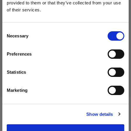
provided to them or that they’ve collected from your use
of their services.
Creemos
que
estás
en
Cyprus
.
19,00 €
¿Quieres actualizar tu ubicación?
IVA incluido
Consent
Necessary
15,97 €
IVA no incluido
En stock
Selection
País
Añadir al carro
Preferences
Cyprus
Idioma
Statistics
Entrega y devolución
Español
Marketing
Visitar el sitio
Especificaciones:
Show details