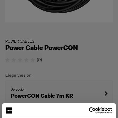
POWER CABLES
Power Cable PowerCON
(
0
)
Elegir versión:
Selección
PowerCON Cable 7m KR