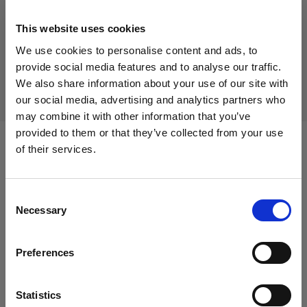
214,20 €
IVA incluido
This website uses cookies
180,00 €
IVA no incluido
Agotado
We use cookies to personalise content and ads, to
Agotado
provide social media features and to analyse our traffic.
We also share information about your use of our site with
our social media, advertising and analytics partners who
may combine it with other information that you’ve
provided to them or that they’ve collected from your use
of their services.
Compatible con:
Creemos
que
estás
en
Cyprus
.
¿Quieres actualizar tu ubicación?
Consent
Necessary
Extension Cables
Selection
País
Extension Cable PowerCON 10 m
Preferences
Cyprus
LED Panels
Idioma
Statistics