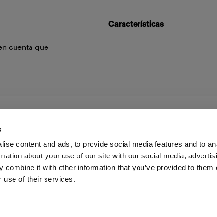
Características
 en cuenta que
s
ise content and ads, to provide social media features and to an
rmation about your use of our site with our social media, advertis
as profesionales
Prensa
Inversores
Share the Light
 combine it with other information that you’ve provided to them o
 use of their services.