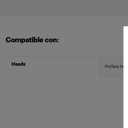
Compatible con:
Heads
ProTwin Hea