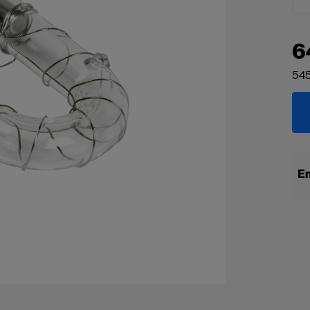
6
545
En