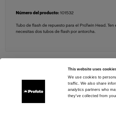
Número del producto
:
101532
Tubo de flash de repuesto para el ProTwin Head. Ten
necesitas dos tubos de flash por antorcha.
This website uses cookie
We use cookies to personal
traffic. We also share info
Sobre nosotros
Contacto
Soporte técnico
Carrer
analytics partners who may
they’ve collected from your