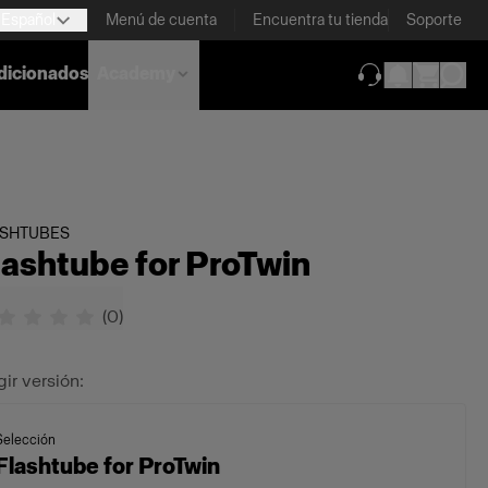
Español
Menú de cuenta
Encuentra tu tienda
Soporte
dicionados
Academy
(se abre en una
ASHTUBES
lashtube for ProTwin
(
0
)
gir versión:
Selección
Flashtube for ProTwin