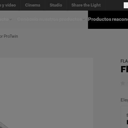
o y vídeo
Cinema
Studio
Share the Light
ucto
Conócelo nuestros productos
Productos reacon
or ProTwin
FL
F
Ele