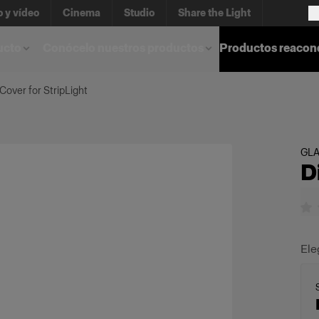
o y vídeo
Cinema
Studio
Share the Light
ucto
Conócelo nuestros productos
Productos reacon
 Cover for StripLight
GL
D
Ele