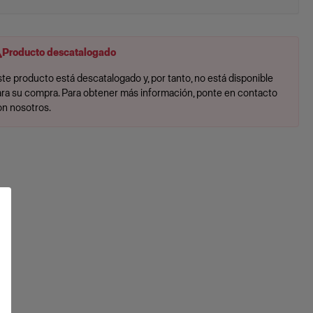
Producto descatalogado
te producto está descatalogado y, por tanto, no está disponible
ara su compra. Para obtener más información, ponte en contacto
on nosotros.