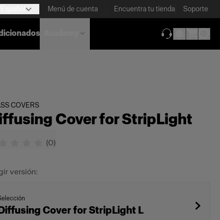
Español
Menú de cuenta
Encuentra tu tienda
Soporte
dicionados
Academy
(se abre en una
ASS COVERS
iffusing Cover for StripLight
(
0
)
gir versión:
Selección
Diffusing Cover for StripLight L