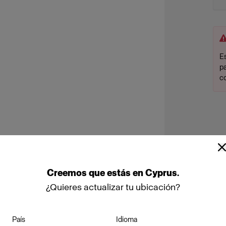
Es
p
c
Creemos
que
estás
en
Cyprus
.
¿Quieres actualizar tu ubicación?
País
Idioma