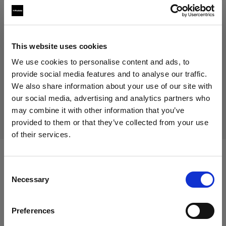
54,00 €
IVA incluido
45,38 €
IVA no incluido
En stock
This website uses cookies
Añadir al carro
We use cookies to personalise content and ads, to
provide social media features and to analyse our traffic.
We also share information about your use of our site with
our social media, advertising and analytics partners who
Entrega y devolución
may combine it with other information that you’ve
provided to them or that they’ve collected from your use
of their services.
Creemos
que
estás
en
Cyprus
.
¿Quieres actualizar tu ubicación?
Compatible con:
Consent
Necessary
Selection
País
Heads
Preferences
Cyprus