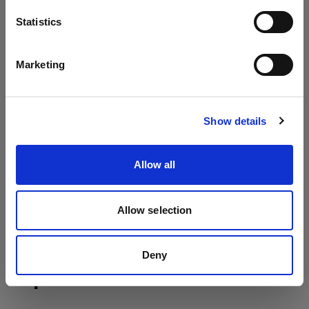
ProHead Plus
Idioma
Statistics
Acute/D4 Head
Español
Marketing
Visitar el sitio
Show details
Allow all
Allow selection
Deny
Especificaciones: