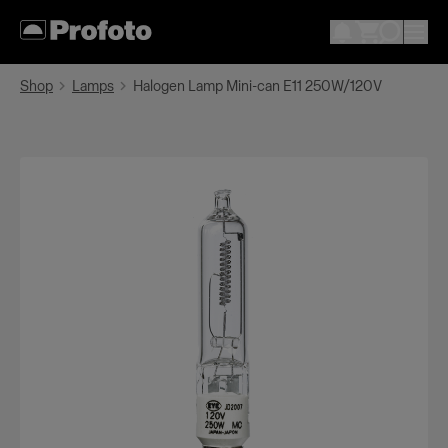
Shop
Lamps
Halogen Lamp Mini-can E11 250W/120V