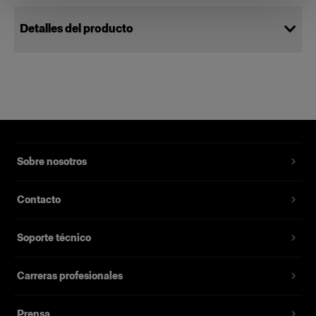
Detalles del producto
Halogen Lamp E11 250W/120V
Lámpara de modelado para
antorchas ProHead y Acute/D4 (solo
para mercados de 120V)
Sobre nosotros
Número del producto
:
102002
Contacto
Lámpara de modelado de repuesto para
antorchas ProHead y Acute/D4 (Acute/D4 solo
Soporte técnico
para mercados de 110-120V).
Carreras profesionales
Características
Prensa