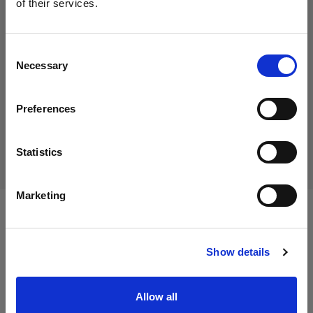
of their services.
54,00 €
Creemos
que
estás
en
Cyprus
.
IVA incluido
¿Quieres actualizar tu ubicación?
45,38 €
IVA no incluido
En stock
Consent
Necessary
Selection
Añadir al carro
País
Preferences
Cyprus
Entrega y devolución
Idioma
Statistics
Español
Marketing
Especificaciones:
Visitar el sitio
Show details
Detalles del producto
Allow all