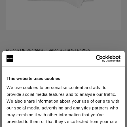
PIEZAS DE RECAMBIO PARA RFI SOFTBOXES
Diffuser kit for RFi Softbox Strip
(
0
)
This website uses cookies
Elegir versión:
We use cookies to personalise content and ads, to
provide social media features and to analyse our traffic.
We also share information about your use of our site with
Selección
our social media, advertising and analytics partners who
Diffuser kit for RFi Softbox 1x6'
may combine it with other information that you’ve
provided to them or that they’ve collected from your use