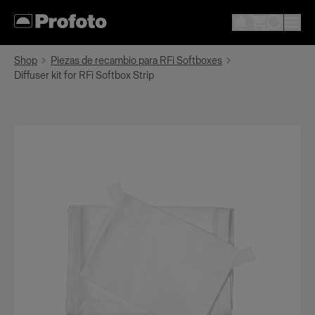
Shop
Piezas de recambio para RFi Softboxes
Diffuser kit for RFi Softbox Strip