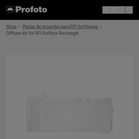
Shop
Piezas de recambio para RFi Softboxes
Diffuser kit for RFi Softbox Rectangle