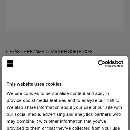
PIEZAS DE RECAMBIO PARA RFI SOFTBOXES
Diffuser kit for RFi Softbox
Rectangular
(
0
)
This website uses cookies
We use cookies to personalise content and ads, to
Elegir versión:
provide social media features and to analyse our traffic.
We also share information about your use of our site with
Selección
our social media, advertising and analytics partners who
Diffuser kit for RFi Softbox 3x4'
may combine it with other information that you’ve
provided to them or that they’ve collected from your use