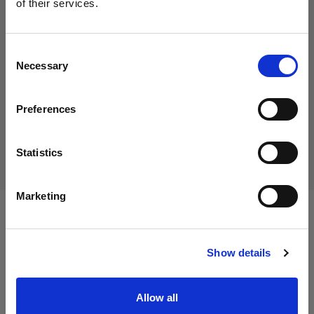
of their services.
29,00 €
Creemos
que
estás
en
Cyprus
.
IVA incluido
¿Quieres actualizar tu ubicación?
24,37 €
IVA no incluido
En stock
Consent
Necessary
Selection
Añadir al carro
País
Preferences
Cyprus
Entrega y devolución
Idioma
Statistics
Español
Marketing
Especificaciones:
Visitar el sitio
Show details
Detalles del producto
Allow all