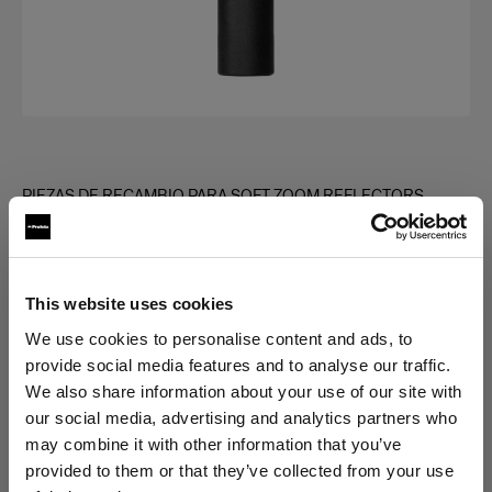
PIEZAS DE RECAMBIO PARA SOFT ZOOM REFLECTORS
Zoom Rod Pivot Clamp Holder
(
0
)
This website uses cookies
Elegir versión:
We use cookies to personalise content and ads, to
provide social media features and to analyse our traffic.
We also share information about your use of our site with
Selección
our social media, advertising and analytics partners who
Zoom Rod Pivot Clamp Holder
may combine it with other information that you’ve
provided to them or that they’ve collected from your use