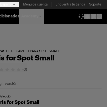
Español
Menú de cuenta
Encuentra tu tienda
Soporte
dicionados
Academy
(se abre en una
ZAS DE RECAMBIO PARA SPOT SMALL
ris for Spot Small
(
0
)
gir versión:
Selección
Iris for Spot Small