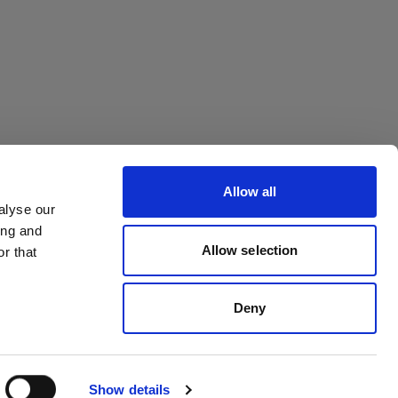
Allow all
alyse our
ing and
Withdrawal your order
Allow selection
r that
Deny
Show details