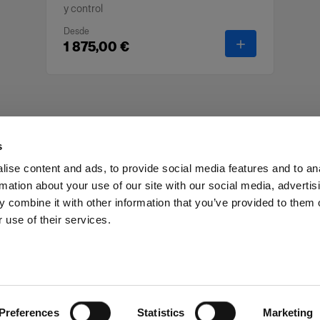
y control
Desde
-
Spot Small
1 875,00 €
s
ise content and ads, to provide social media features and to an
rmation about your use of our site with our social media, advertis
as profesionales
Prensa
Inversores
Share the Light
 combine it with other information that you’ve provided to them o
 use of their services.
rus
Preferences
Statistics
Marketing