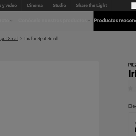
o y vídeo
Cinema
Studio
Share the Light
ucto
Conócelo nuestros productos
Productos reacon
Spot Small
Iris for Spot Small
PIE
I
Ele