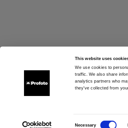
This website uses cookie
We use cookies to personal
traffic. We also share info
Sobre nosotros
Contacto
Soporte técnico
Carrer
analytics partners who may
they’ve collected from your
Cyp
Cookies
Política de privacidad
Condiciones de uso
Consent
Necessary
Copyright (C) 1968-2025 Profoto AB. Todos los derechos reservados.