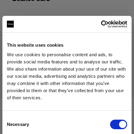
49,00 €
IVA incluido
41,18 €
IVA no incluido
En stock
This website uses cookies
Añadir al carro
We use cookies to personalise content and ads, to
provide social media features and to analyse our traffic.
We also share information about your use of our site with
our social media, advertising and analytics partners who
Entrega y devolución
may combine it with other information that you’ve
provided to them or that they’ve collected from your use
of their services.
Creemos
que
estás
en
Cyprus
.
¿Quieres actualizar tu ubicación?
Compatible con:
Consent
Necessary
Selection
País