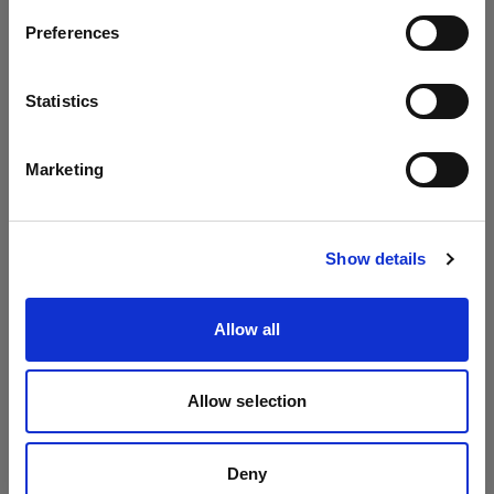
On-Camera Flashes
Preferences
Cyprus
Profoto A1
Idioma
Statistics
Profoto A10
Español
Marketing
Profoto A1X
Visitar el sitio
Show details
Allow all
Allow selection
Deny