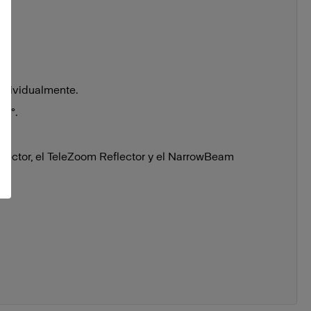
individualmente.
60°.
flector, el TeleZoom Reflector y el NarrowBeam