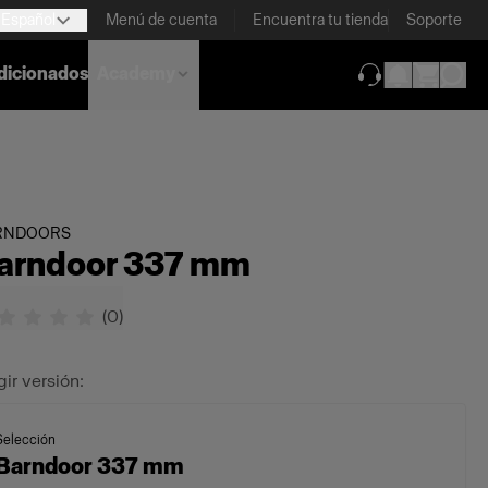
Español
Menú de cuenta
Encuentra tu tienda
Soporte
dicionados
Academy
(se abre en una
RNDOORS
arndoor 337 mm
(
0
)
gir versión:
Selección
Barndoor 337 mm