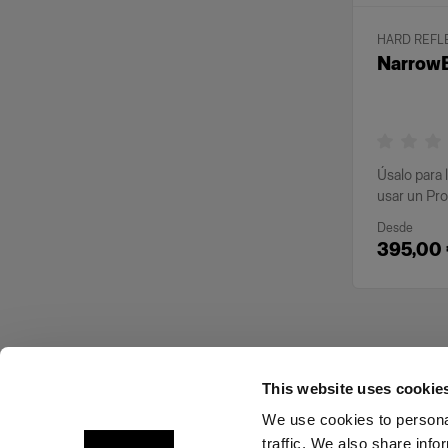
HARD REFL
NarrowB
Úsalo para 
usar un Pr
Desde
395,00
This website uses cookie
We use cookies to personal
traffic. We also share info