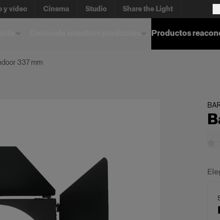
o y vídeo
Cinema
Studio
Share the Light
ucto
Conócelo nuestros productos
Productos reacon
ndoor 337 mm
BA
B
Ele