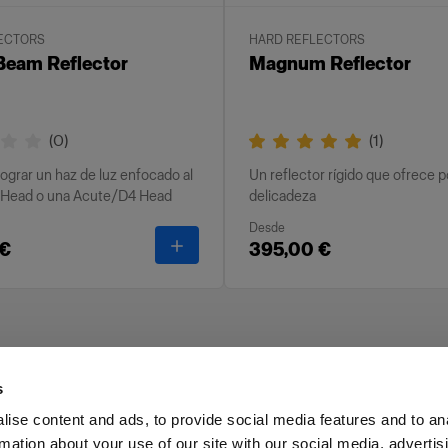
ECTORS
HARD REFLECTORS
eam Reflector
Magnum Reflector
(
0
)
(
1
)
lograr un haz de luz enfocado al
Un reflector rígido que ofrece p
oHead o una Acute/D4 Head
delicadeza
Desde
-
NarrowBeam Reflector
 €
395,00 €
s
ise content and ads, to provide social media features and to an
rmation about your use of our site with our social media, advertis