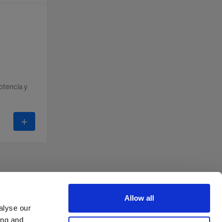
otencia y
-
Magnum Reflector
Allow all
alyse our
ing and