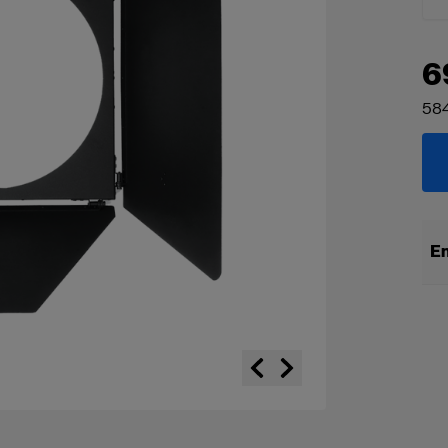
6
58
En