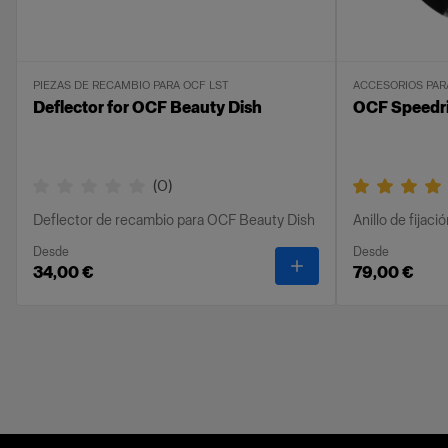
PIEZAS DE RECAMBIO PARA OCF LST
ACCESORIOS PAR
Deflector for OCF Beauty Dish
OCF Speedr
(
0
)
Deflector de recambio para OCF Beauty Dish
Anillo de fijac
Desde
Desde
-
Deflector for OCF B
34,00 €
79,00 €