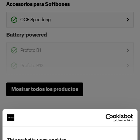
Accesorios para Softboxes
OCF Speedring
Battery-powered
Profoto B1
Profoto B1X
Profoto B30 (500Ws,40W)
Mostrar todos los productos
Profoto B10
Profoto B10 Plus
Profoto B10X & B10X Plus
This website uses cookies