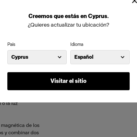
Características
Creemos
que
estás
en
Cyprus
.
¿Quieres actualizar tu ubicación?
es espectaculares.
Montura magnética de fácil
ples posibilidades
Se puede acoplar a las her
na de ellas consigue
País
Idioma
Cyprus
Español
 Rose Pink,
y Blue: todos están
Visitar el sitio
os y creativos. Full
 Green están
tural la luz creada
 o la luz
 magnética de los
tros y combinar dos