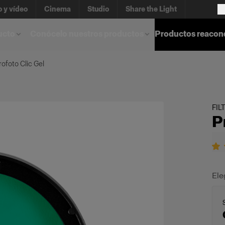
o y vídeo
Cinema
Studio
Share the Light
ucto
Conócelo nuestros productos
Productos reacon
rofoto Clic Gel
FIL
P
Ele