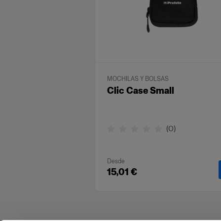
MOCHILAS Y BOLSAS
Clic Case Small
(
0
)
Desde
15,01 €