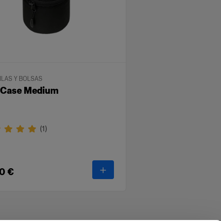
LAS Y BOLSAS
c Case Medium
(
1
)
-
Clic Case Medium
0 €