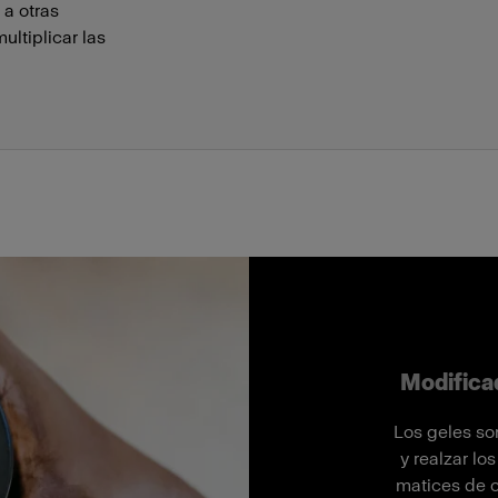
 a otras
ltiplicar las
Modifica
Los geles so
y realzar lo
matices de c