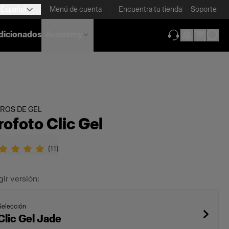
Español
Menú de cuenta
Encuentra tu tienda
Soporte
dicionados
Academy
(se abre en una
TROS DE GEL
rofoto Clic Gel
(
11
)
gir versión:
Selección
Clic Gel Jade