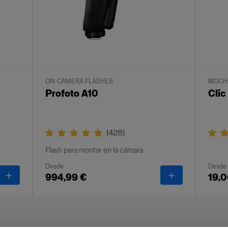
ON-CAMERA FLASHES
MOCHI
Profoto A10
Cli
(
428
)
Flash para montar en la cámara
Desde
Desde
-
Clic Case Small
-
Profoto A10
994,99 €
19,0