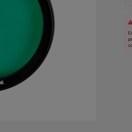
Es
p
c