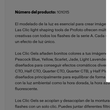
Número del producto
:
101015
El modelado de la luz es esencial para crear imágen
Las Clic light shaping tools de Profoto ofrecen múlti
creativas con todos los flashes de la serie A. Cada u
un efecto de luz único.
Los Clic Gels añaden bonitos colores a tus imágenes.
Peacock Blue, Yellow, Scarlet, Jade, Light Lavender, 
diseñados para conseguir efectos cromáticos divertid
CTO, Half CTO, Quarter CTO, Quarter CTB, y Half Plus
diseñados principalmente para equilibrar de forma na
con la luz ambiental como la hora dorada, la hora azul
fluorescente.
Los Clic Gels se acoplan y desacoplan de la montura
flashes con un solo clic. Puedes juntar diferentes fil