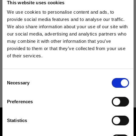
Especificaciones:
Profoto B20 (250Ws, 40W)
This website uses cookies
We use cookies to personalise content and ads, to
Profoto Pro-B3
provide social media features and to analyse our traffic.
We also share information about your use of our site with
Detalles del producto
Grids
our social media, advertising and analytics partners who
may combine it with other information that you’ve
OCF Softgrid Octa
Descargas
provided to them or that they’ve collected from your use
OCF Softbox 2' (60cm) Octa
of their services.
Mains-powered
Creemos
que
estás
en
Cyprus
.
Número del producto
:
101211
Especificaciones técnicas
Guía del usuario
¿Quieres actualizar tu ubicación?
Profoto D30
Consent
Las OCF Softboxes crean una luz suave y
Necessary
Selection
favorecedora; además, están diseñadas para un
OCF Softbox 2' (60cm) Octa
País
Descargar la última Guía del usuario
Packs
uso rápido y sencillo en localizaciones.
Preferences
Cyprus
Fabricadas a partir de un material exclusivo, son
Profoto B2
Ir a la guía del usuario
ligeras y fáciles de plegar y desplegar, lo que las
Overview
hace muy compactas y portables, para que las
Idioma
Statistics
Piezas de recambio para OCF LST
Product name:
lleves en tu bolsa de iluminación para
OCF Softbox 2' Octa
Español
localizaciones. Añade también el difusor fijo, el