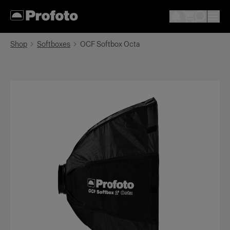
Shop
Softboxes
OCF Softbox Octa