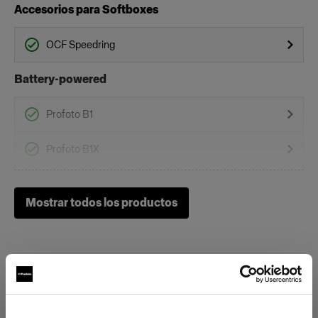
Accesorios para Softboxes
OCF Speedring
Battery-powered
Profoto B1
Profoto B1X
Profoto B30 (500Ws,40W)
Mostrar todos los productos
Profoto B10
Profoto B10 Plus
Profoto B10X & B10X Plus