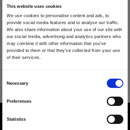
Especificaciones:
Profoto B10 Plus
This website uses cookies
We use cookies to personalise content and ads, to
Profoto B10X & B10X Plus
provide social media features and to analyse our traffic.
Detalles del producto
We also share information about your use of our site with
Profoto B20 (250Ws, 40W)
our social media, advertising and analytics partners who
may combine it with other information that you’ve
Profoto Pro-B3
Descargas
RFi Softbox 1.3x2' (40x60cm)
provided to them or that they’ve collected from your use
Una softbox versátil y popular
of their services.
Grids
Creemos
que
estás
en
Cyprus
.
Especificaciones técnicas
Guía del usuario
¿Quieres actualizar tu ubicación?
Número del producto
:
254702
RFi Softgrid Rectangular
Consent
Necessary
Selection
RFi Softbox 1.3x2' (40x60cm)
Nuestras enormemente populares RFi Softboxes
Descargar la última Guía del usuario
Heads
País
incorporan todo tipo de formas y tamaños para
proporcionar el máximo control del modelado de
Preferences
Cyprus
Pro-B Head Plus
Ir a la guía del usuario
la luz. Cuanto mayor sea la fuente de luz en
Overview
relación con el sujeto, más suave será su efecto.
Product name:
ProHead Plus
Idioma
Statistics
Este simple dato es seguramente la lección más
RFi Softbox 1.3x2'
importante que debes aprender acerca de la luz.
Español