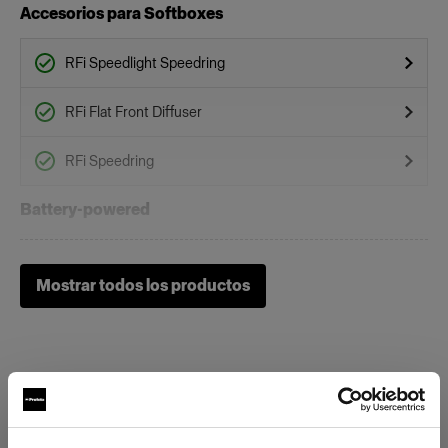
Accesorios para Softboxes
RFi Speedlight Speedring
RFi Flat Front Diffuser
RFi Speedring
Battery-powered
Profoto B1
Mostrar todos los productos
Profoto B1X
Profoto B30 (500Ws,40W)
Profoto B10