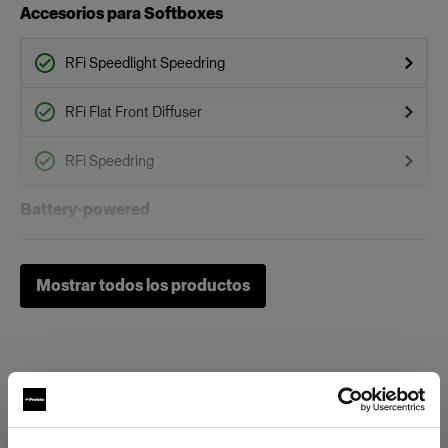
Accesorios para Softboxes
RFi Speedlight Speedring
RFi Flat Front Diffuser
RFi Speedring
Battery-powered
Profoto B1
Mostrar todos los productos
Profoto B1X
Profoto B30 (500Ws,40W)
Profoto B10