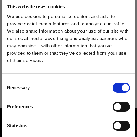
Especificaciones:
Profoto B10 Plus
This website uses cookies
We use cookies to personalise content and ads, to
Profoto B10X & B10X Plus
provide social media features and to analyse our traffic.
Detalles del producto
We also share information about your use of our site with
Profoto B20 (250Ws, 40W)
our social media, advertising and analytics partners who
may combine it with other information that you’ve
Profoto Pro-B3
Descargas
RFi Softbox 1x1.3' (30x40cm)
provided to them or that they’ve collected from your use
Una softbox versátil y popular
of their services.
Grids
Creemos
que
estás
en
Cyprus
.
Especificaciones técnicas
Guía del usuario
¿Quieres actualizar tu ubicación?
Número del producto
:
254701
RFi Softgrid Rectangular
Consent
Necessary
Selection
RFi Softbox 1x1.3' (30x40cm)
Nuestras enormemente populares RFi Softboxes
Descargar la última Guía del usuario
Heads
País
incorporan todo tipo de formas y tamaños para
proporcionar el máximo control del modelado de
Preferences
Cyprus
Pro-B Head Plus
Ir a la guía del usuario
la luz. Cuanto mayor sea la fuente de luz en
Overview
relación con el sujeto, más suave será su efecto.
Product name:
ProHead Plus
Idioma
Statistics
Este simple dato es seguramente la lección más
RFi Softbox 1x1.3'
importante que debes aprender acerca de la luz.
Español