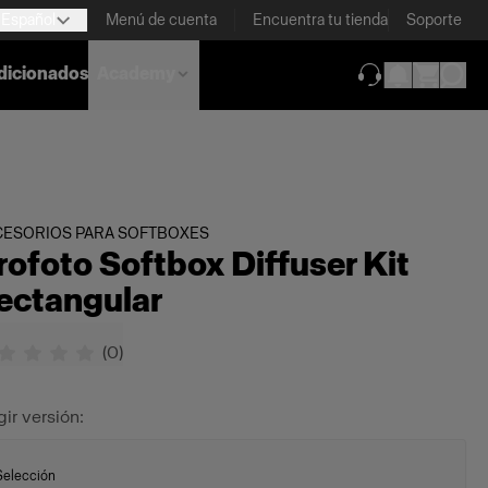
Español
Menú de cuenta
Encuentra tu tienda
Soporte
dicionados
Academy
(se abre en una
CESORIOS PARA SOFTBOXES
rofoto Softbox Diffuser Kit
ectangular
(
0
)
gir versión:
Selección