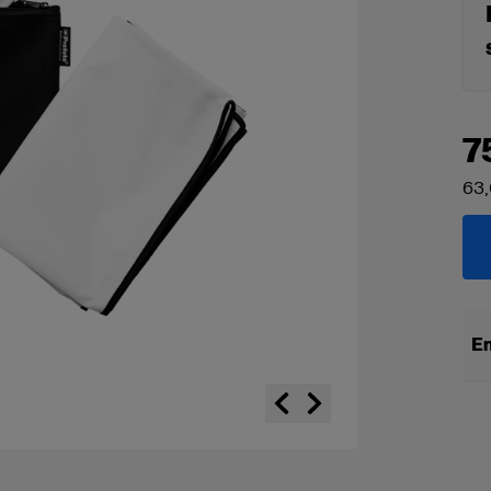
7
63
En