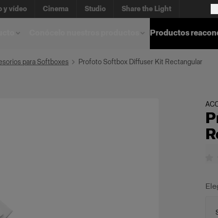
o y vídeo
Cinema
Studio
Share the Light
ucto
Conócelo nuestros productos
Productos reacon
sorios para Softboxes
Profoto Softbox Diffuser Kit Rectangular
AC
P
R
Ele