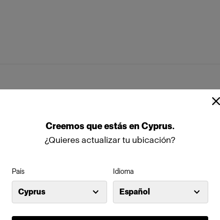
Creemos
que
estás
en
Cyprus
.
¿Quieres actualizar tu ubicación?
País
Idioma
Cyprus
Español
.5 f-stop
 Profoto