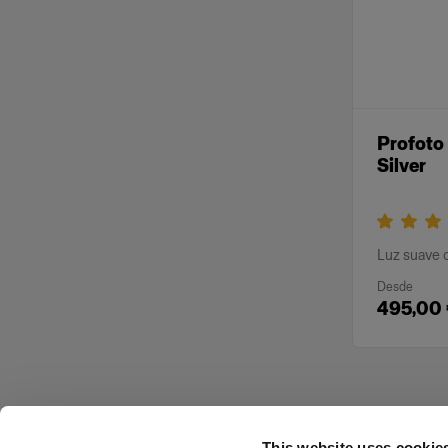
Profoto
Silver
Luz suave c
Desde
495,00
This website uses cookie