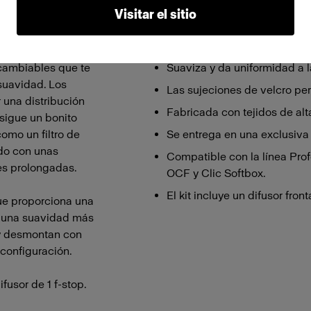
Visitar el sitio
Características
rcambiables que te
Suaviza y da uniformidad a l
 suavidad. Los
Las sujeciones de velcro perm
r una distribución
Fabricada con tejidos de alt
sigue un bonito
como un filtro de
Se entrega en una exclusiva 
ndo con unas
Compatible con la línea Pro
es prolongadas.
OCF y Clic Softbox.
El kit incluye un difusor fronta
que proporciona una
ea una suavidad más
n y desmontan con
configuración.
fusor de 1 f-stop.