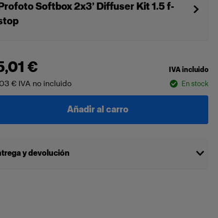
Profoto Softbox 2x3’ Diffuser Kit 1.5 f-
stop
5,01 €
IVA incluido
,03 €
IVA no incluido
En stock
Añadir al carro
trega y devolución