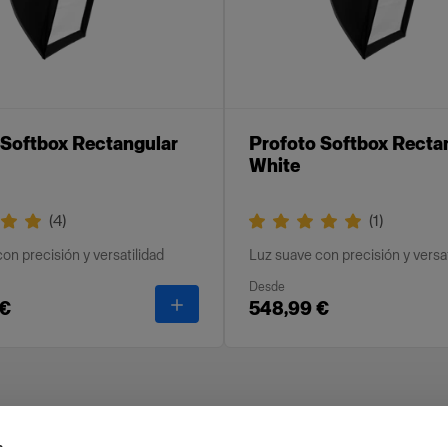
 Softbox Rectangular
Profoto Softbox Recta
White
(
4
)
(
1
)
on precisión y versatilidad
Luz suave con precisión y versat
Desde
-
Profoto Softbox Rectangular Silver
 €
548,99 €
s