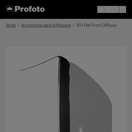
Shop
Accesorios para Softboxes
RFi Flat Front Diffuser