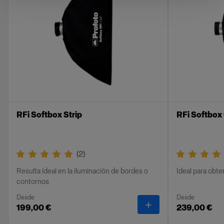
logrará una difusión de la luz más amplia.
Características
Suaviza la luz de tu softbox.
Las sujeciones de velcro permiten realizar una
instalación rápida y sencilla.
Fabricada con tejidos de alta calidad.
RFi Softbox Strip
RFi Softbox
Se entrega en una funda de tela etiquetada.
(
2
)
Resulta ideal en la iluminación de bordes o
Ideal para obt
contornos
Desde
Desde
-
RFi Softbox Strip
199,00 €
239,00 €