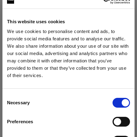
Softboxes
RFi Softbox Strip
This website uses cookies
We use cookies to personalise content and ads, to
RFi Softbox Octa
provide social media features and to analyse our traffic.
We also share information about your use of our site with
RFi Softbox Rectangular
our social media, advertising and analytics partners who
may combine it with other information that you’ve
RFi Softbox Square
provided to them or that they’ve collected from your use
of their services.
Creemos
que
estás
en
Cyprus
.
¿Quieres actualizar tu ubicación?
Consent
Necessary
Selection
País
Preferences
Cyprus