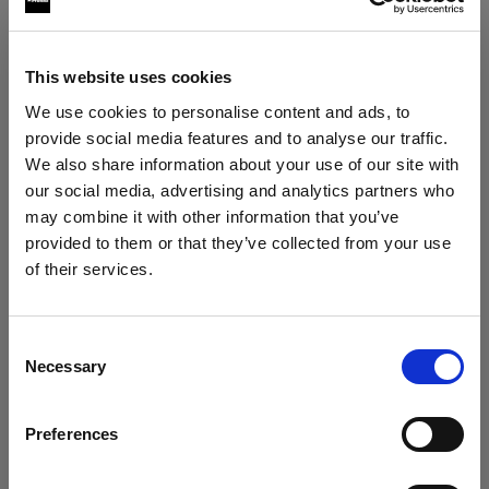
Softboxes
RFi Softbox Strip
This website uses cookies
We use cookies to personalise content and ads, to
RFi Softbox Octa
provide social media features and to analyse our traffic.
We also share information about your use of our site with
RFi Softbox Rectangular
our social media, advertising and analytics partners who
may combine it with other information that you’ve
RFi Softbox Square
provided to them or that they’ve collected from your use
of their services.
Creemos
que
estás
en
Cyprus
.
¿Quieres actualizar tu ubicación?
Consent
Necessary
Selection
País
Preferences
Cyprus