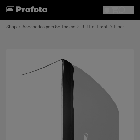
Shop
Accesorios para Softboxes
RFi Flat Front Diffuser