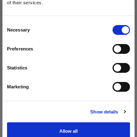
of their services.
Creemos
que
estás
en
Cyprus
.
719,01 €
IVA incluido
¿Quieres actualizar tu ubicación?
604,21 €
IVA no incluido
Agotado
Consent
Necessary
Selection
País
Agotado
Preferences
Cyprus
Idioma
Entrega y devolución
Statistics
Español
Marketing
Visitar el sitio
Especificaciones:
Show details
Detalles del producto
Allow all