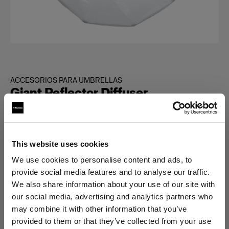
ACCESORIOS PARA UMBRELLAS
Giant Reflector Diffuser
(
0
)
This website uses cookies
Elegir versión:
We use cookies to personalise content and ads, to
provide social media features and to analyse our traffic.
Selección
We also share information about your use of our site with
Giant Reflector 300 Diffuser 1/3 f-
our social media, advertising and analytics partners who
stop
may combine it with other information that you’ve
provided to them or that they’ve collected from your use