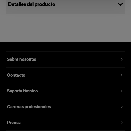
Detalles del producto
Soft Zoom Diffuser 120
Dispersa y suaviza la luz del Soft
Zoom Reflector.
Número del producto
:
101711
Sobre nosotros
Crea una luz suave y delicada o utilízalo como
Contacto
un filtro de densidad neutral cuando trabajas con
poca apertura o largas exposiciones: el Soft
Soporte técnico
Zoom Diffuser es capaz de todo. Fabricado con
materiales duraderos y de alta calidad, es una
herramienta fiable que resiste el paso del tiempo.
Carreras profesionales
Acóplalo fácilmente al Soft Zoom Reflector y
consigue una configuración que ofrece la luz
Prensa
perfecta para cada escenario.