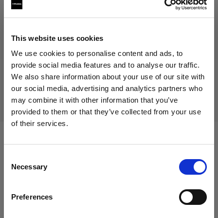
70,00 €
IVA incluido
58,82 €
IVA no incluido
En stock
This website uses cookies
Añadir al carro
We use cookies to personalise content and ads, to
provide social media features and to analyse our traffic.
We also share information about your use of our site with
our social media, advertising and analytics partners who
Entrega y devolución
may combine it with other information that you’ve
provided to them or that they’ve collected from your use
of their services.
Creemos
que
estás
en
Cyprus
.
¿Quieres actualizar tu ubicación?
Compatible con:
Consent
Necessary
Selection
País
Soft Reflectors
Preferences
Cyprus
Soft Zoom Reflector