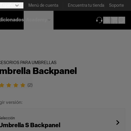
Español
Menú de cuenta
Encuentra tu tienda
Soporte
dicionados
Academy
(se abre en una
CESORIOS PARA UMBRELLAS
mbrella Backpanel
(
2
)
gir versión:
Selección
Umbrella S Backpanel