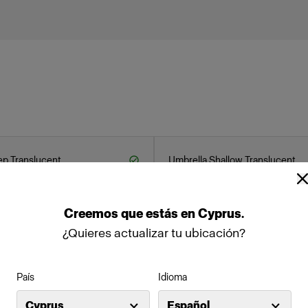
ep Translucent
Umbrella Shallow Translucent
Creemos
que
estás
en
Cyprus
.
¿Quieres actualizar tu ubicación?
País
Idioma
Cyprus
Español