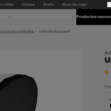
o y vídeo
Cinema
Studio
Share the Light
ucto
Conócelo nuestros productos
Productos reacon
sorios para Umbrellas
Umbrella Backpanel
AC
U
Ele