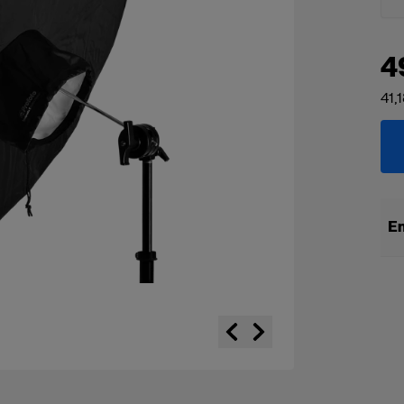
4
41,
En