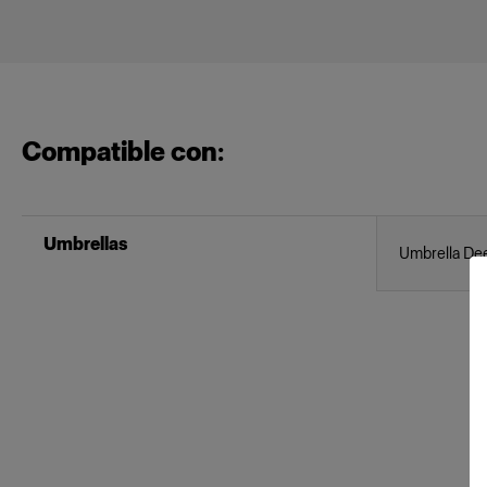
Compatible con:
Umbrellas
Umbrella De