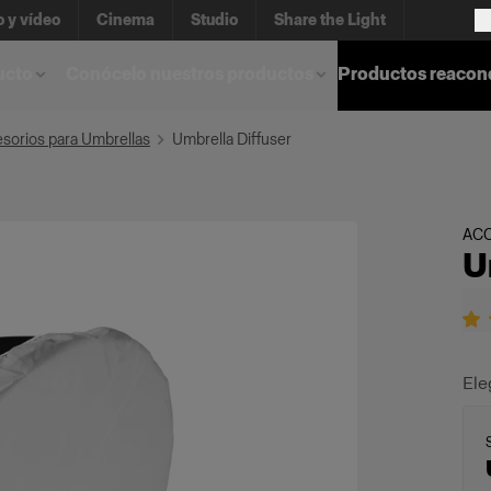
o y vídeo
Cinema
Studio
Share the Light
ucto
Conócelo nuestros productos
Productos reacon
sorios para Umbrellas
Umbrella Diffuser
AC
U
Ele