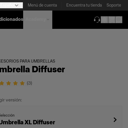
Español
Menú de cuenta
Encuentra tu tienda
Soporte
dicionados
Academy
(se abre en una
CESORIOS PARA UMBRELLAS
mbrella Diffuser
(
3
)
gir versión:
Selección
Umbrella XL Diffuser