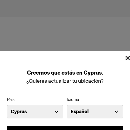
llow Silver
Umbrella Shallow White
Creemos
que
estás
en
Cyprus
.
¿Quieres actualizar tu ubicación?
País
Idioma
Cyprus
Español