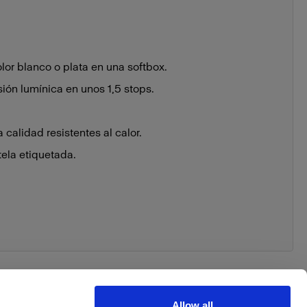
or blanco o plata en una softbox.
sión lumínica en unos 1,5 stops.
 calidad resistentes al calor.
ela etiquetada.
Allow all