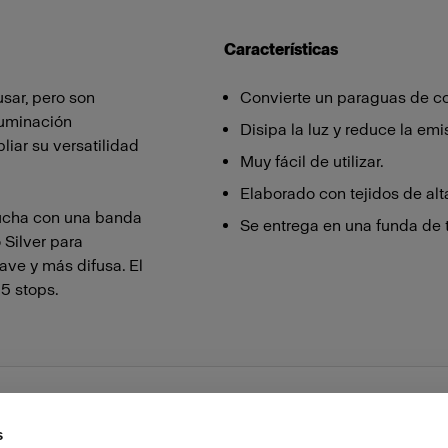
Características
sar, pero son
Convierte un paraguas de col
luminación
Disipa la luz y reduce la emi
liar su versatilidad
Muy fácil de utilizar.
Elaborado con tejidos de alta
ducha con una banda
Se entrega en una funda de t
 Silver para
ave y más difusa. El
,5 stops.
s