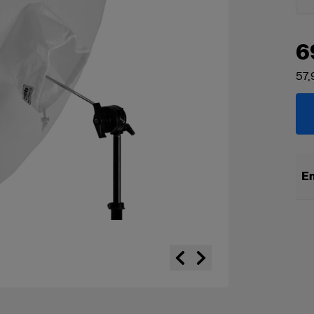
6
57,
En