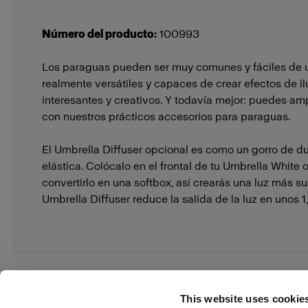
Número del producto
:
100993
Los paraguas pueden ser muy comunes y fáciles de u
realmente versátiles y capaces de crear efectos de i
interesantes y creativos. Y todavía mejor: puedes amp
con nuestros prácticos accesorios para paraguas.
El Umbrella Diffuser opcional es como un gorro de 
elástica. Colócalo en el frontal de tu Umbrella White o
convertirlo en una softbox, así crearás una luz más su
Umbrella Diffuser reduce la salida de la luz en unos 1
This website uses cookie