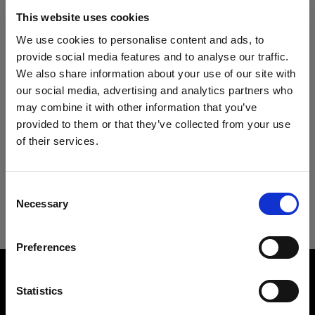
Especificaciones:
Profoto B20 (250Ws, 40W)
This website uses cookies
We use cookies to personalise content and ads, to
Profoto Pro-B3
provide social media features and to analyse our traffic.
Detalles del producto
Heads
We also share information about your use of our site with
our social media, advertising and analytics partners who
may combine it with other information that you’ve
ProHead Plus
Descargas
Umbrella Deep White M
provided to them or that they’ve collected from your use
Un paraguas versátil con el que se
of their services.
Pro-B Head Plus
Creemos
que
estás
en
Cyprus
.
Especificaciones técnicas
puede hacer zoom para obtener una
Guía del usuario
¿Quieres actualizar tu ubicación?
Acute/D4 Head
luz más suave
Consent
Necessary
Selection
Umbrella Deep White M
Descargar la última Guía del usuario
ProTwin Head
Número del producto
:
100986
País
Mains-powered
Preferences
Cyprus
Los paraguas son los pilares básicos de la caja
Ir a la guía del usuario
Overview
de herramientas de muchos fotógrafos, y es
Product name:
Profoto D2
comprensible, porque resulta fácil trabajar con
Idioma
Statistics
Umbrella Deep White M
ellos y son idóneos para llevarlos a cualquier
Español