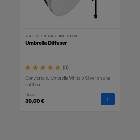
una difusión de la luz aún más suave y
uniforme.
Se suministra con una bolsa que protege el
paraguas durante el transporte y el
ACCESORIOS PARA UMBRELLAS
almacenamiento.
Umbrella Diffuser
(
3
)
Convierte tu Umbrella White o Silver en una
softbox
Desde
-
Umbrella Dif
39,00 €