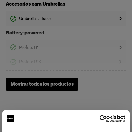
Accesorios para Umbrellas
Umbrella Diffuser
Battery-powered
Profoto B1
Profoto B1X
Profoto B30 (500Ws,40W)
Mostrar todos los productos
Profoto B10
Profoto B10 Plus
Profoto B10X & B10X Plus