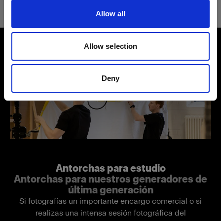
Allow all
Número del producto
:
100015
Allow selection
Características
Deny
Antorchas para estudio
Antorchas para nuestros generadores de
última generación
Si fotografías un importante encargo comercial o si
realizas una intensa sesión fotográfica del