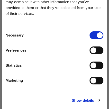
may combine it with other information that you’ve
provided to them or that they’ve collected from your use
of their services.
Creemos
que
estás
en
Cyprus
.
¿Quieres actualizar tu ubicación?
Consent
Necessary
Selection
País
Preferences
Cyprus
Idioma
Statistics
Especificaciones:
Español
Marketing
Detalles del producto
Visitar el sitio
Show details
ProB Head