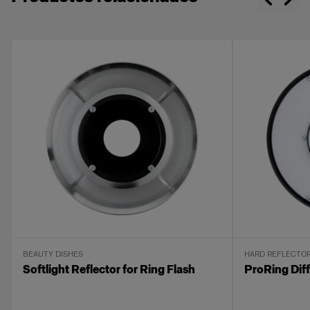
Flash de tubo reductor de los rayos ultravioleta
y conector a prueba de arco.
Diseñado para soportar años de uso intensivo.
Compatible con varias Light Shaping Tools
específicas
BEAUTY DISHES
HARD REFLECTO
Softlight Reflector for Ring Flash
ProRing Dif