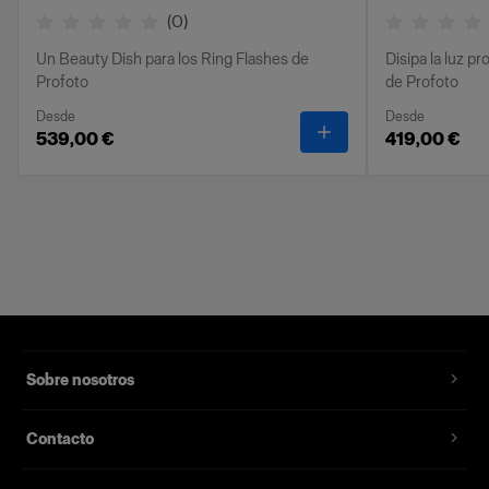
(
0
)
Un Beauty Dish para los Ring Flashes de
Disipa la luz p
Profoto
de Profoto
Desde
Desde
-
Softlight Reflector 
539,00 €
419,00 €
Sobre nosotros
Contacto