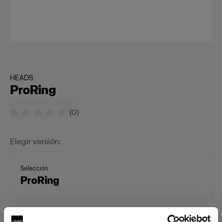
HEADS
ProRing
(
0
)
Elegir versión:
Selección
ProRing