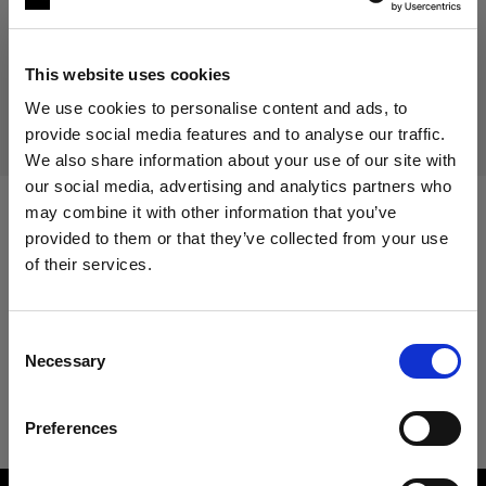
Producto descatalogado
Este producto está descatalogado y, por tanto, no está
This website uses cookies
disponible para su compra. Para obtener más información,
ponte en contacto con nosotros.
We use cookies to personalise content and ads, to
provide social media features and to analyse our traffic.
We also share information about your use of our site with
our social media, advertising and analytics partners who
may combine it with other information that you’ve
Especificaciones:
provided to them or that they’ve collected from your use
of their services.
Creemos
que
estás
en
Cyprus
.
¿Quieres actualizar tu ubicación?
Detalles del producto
Consent
Necessary
Selection
País
ProRing
Preferences
Cyprus
Número del producto
:
100016