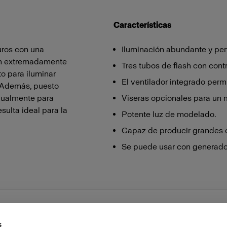
Características
duros con una
Iluminación abundante y per
ón extremadamente
Tres tubos de flash con contr
o para iluminar
El ventilador integrado permi
s. Además, puesto
idualmente para
Viseras opcionales para un 
sulta ideal para la
Potente luz de modelado.
Capaz de producir grandes 
Se puede usar con generador
s