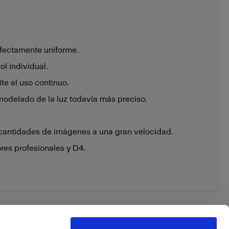
fectamente uniforme.
ol individual.
te el uso continuo.
modelado de la luz todavía más preciso.
cantidades de imágenes a una gran velocidad.
es profesionales y D4.