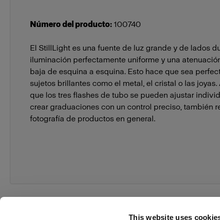
Número del producto
:
100740
El StillLight es una fuente de luz grande y de lados 
iluminación perfectamente uniforme y una atenuaci
baja de esquina a esquina. Esto hace que sea perfect
sujetos brillantes como el metal, el cristal o las joya
que los tres flashes de tubo se pueden ajustar indiv
crear graduaciones con un control preciso, también re
fotografía de productos en general.
This website uses cookie