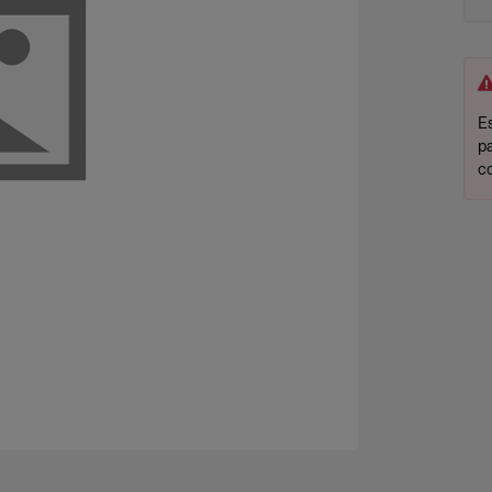
Es
p
c