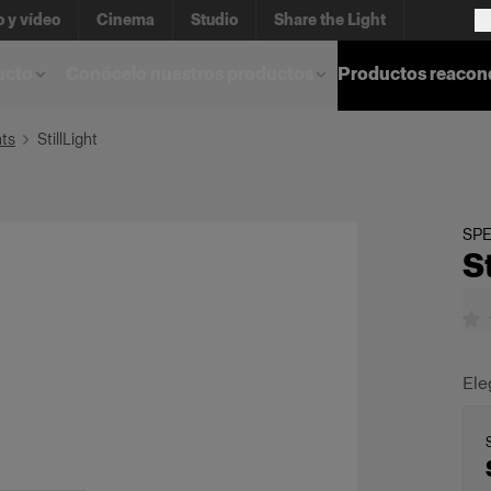
o y vídeo
Cinema
Studio
Share the Light
ucto
Conócelo nuestros productos
Productos reacon
hts
StillLight
SPE
S
Ele