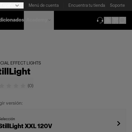
Español
Menú de cuenta
Encuentra tu tienda
Soporte
dicionados
Academy
(se abre en una
CIAL EFFECT LIGHTS
tillLight
(
0
)
gir versión:
Selección
StillLight XXL 120V