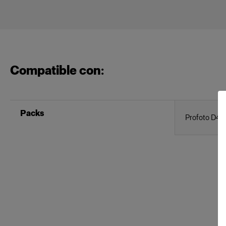
Compatible con:
Packs
Profoto D4