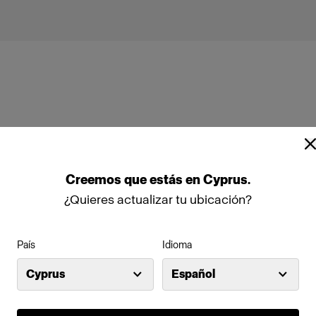
Profoto Pro-10
Creemos
que
estás
en
Cyprus
.
¿Quieres actualizar tu ubicación?
País
Idioma
Cyprus
Español