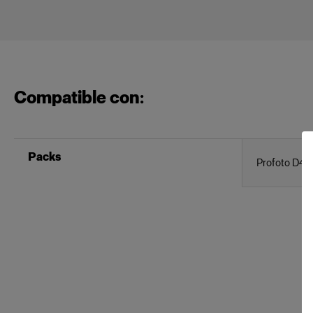
Compatible con:
Packs
Profoto D4