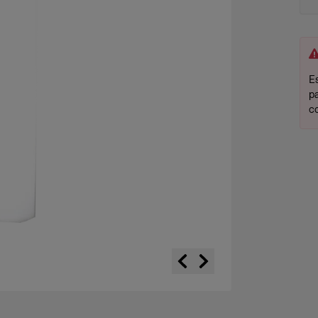
Es
p
c