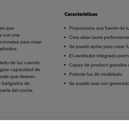
Características
les que
Proporciona una fuente de l
a con una
Crea altas luces perfectame
pcionales para crear
Se puede apilar para crear 
efinidos.
El ventilador integrado permi
lado de luz cuando
Capaz de producir grandes 
 gran capacidad de
Potente luz de modelado.
e moda que desean
 fotógrafos de
Se puede usar con generador
cería del coche.