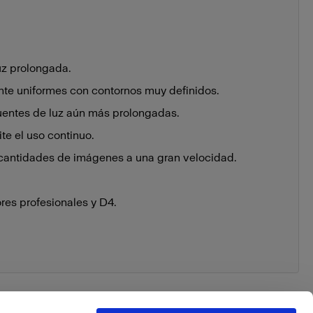
uz prolongada.
nte uniformes con contornos muy definidos.
fuentes de luz aún más prolongadas.
te el uso continuo.
cantidades de imágenes a una gran velocidad.
es profesionales y D4.