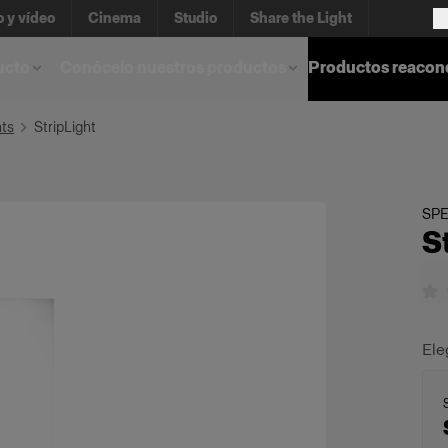
o y vídeo
Cinema
Studio
Share the Light
ucto
Conócelo nuestros productos
Productos reacon
hts
StripLight
SPE
S
Ele