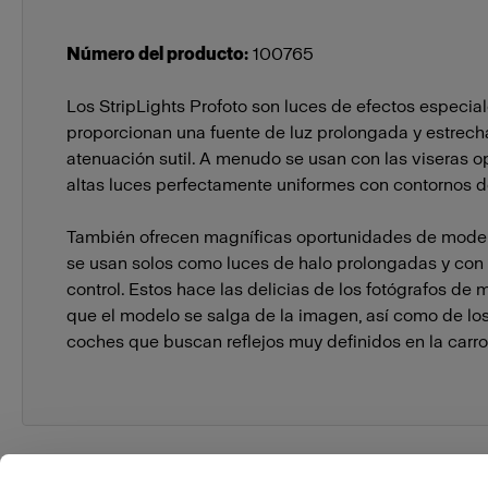
Número del producto
:
100765
Los StripLights Profoto son luces de efectos especia
proporcionan una fuente de luz prolongada y estrech
atenuación sutil. A menudo se usan con las viseras o
altas luces perfectamente uniformes con contornos d
También ofrecen magníficas oportunidades de mode
se usan solos como luces de halo prolongadas y con
control. Estos hace las delicias de los fotógrafos d
que el modelo se salga de la imagen, así como de los
coches que buscan reflejos muy definidos en la carro