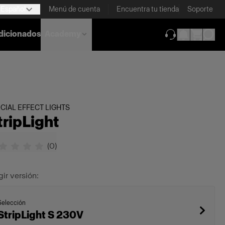
Español
Menú de cuenta
Encuentra tu tienda
Soporte
dicionados
Academy
(se abre en una
CIAL EFFECT LIGHTS
tripLight
(
0
)
gir versión:
Selección
StripLight S 230V