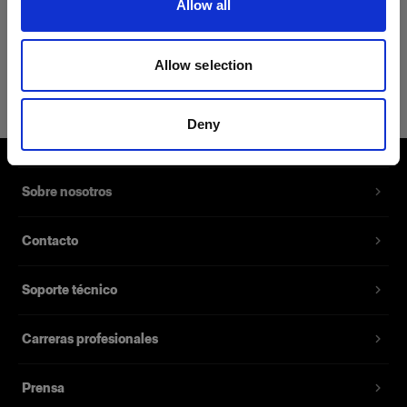
Allow all
Detalles del producto
Allow selection
Profoto Sport Hoodie Classic L
Zip-Up Hoodie con el logotipo de
Deny
Profoto
Número del producto
:
510043
Sobre nosotros
Nuestra nueva Sport Hoodie Classic es la prenda
Contacto
perfecta como capa intermedia para los fríos
días en exteriores o las frescas sesiones
Soporte técnico
nocturnas. Está confeccionada con una mezcla
de 65% algodón y 35% poliéster, y su forro polar
te abrigará. La sudadera también tiene un
Carreras profesionales
bolsillo tipo canguro y está disponible en seis
tallas diferentes.
Prensa