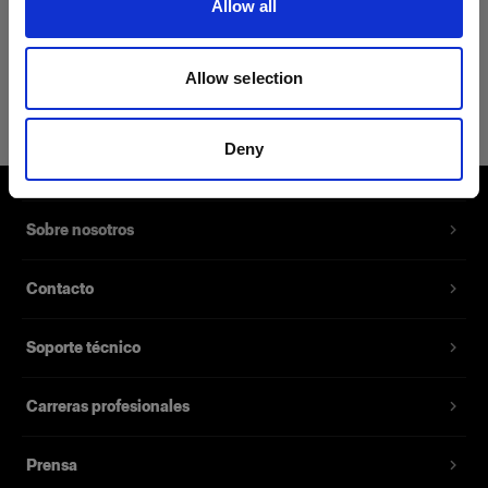
Allow all
Detalles del producto
Allow selection
Profoto T-shirt B Classic L
Camiseta con un discreto logotipo de
Deny
Profoto en negro
Número del producto
:
510063
Sobre nosotros
Nuestra nueva T-shirt B Classic se ha
Contacto
confeccionado con una mezcla de 62% algodón,
35% poliéster y 3% seda, lo que la convierte en
Soporte técnico
la prenda perfecta para quienes buscan tanto
suavidad como resistencia. Su tejido suave y su
corte entallado la convierten en la elección
Carreras profesionales
perfecta para cualquier situación, y en un básico
de tu armario que nunca decepciona.
Prensa