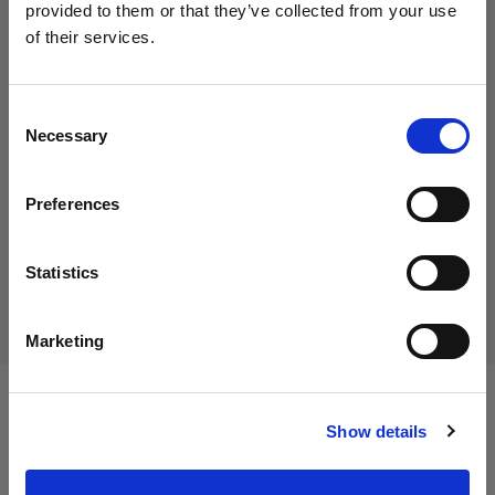
provided to them or that they’ve collected from your use
of their services.
Creemos
que
estás
en
Cyprus
.
35,00 €
¿Quieres actualizar tu ubicación?
IVA incluido
Consent
Necessary
29,41 €
IVA no incluido
En stock
Selection
País
Añadir al carro
Preferences
Cyprus
Idioma
Statistics
Entrega y devolución
Español
Marketing
Visitar el sitio
Especificaciones:
Show details