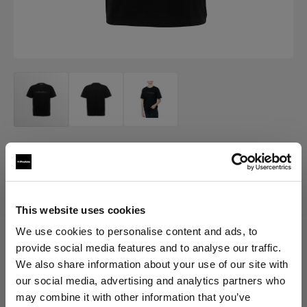
MERCH
Profoto T-shirt B Classic
(
0
)
This website uses cookies
We use cookies to personalise content and ads, to
provide social media features and to analyse our traffic.
Elegir versión:
We also share information about your use of our site with
our social media, advertising and analytics partners who
Selección
may combine it with other information that you’ve
Profoto T-shirt B Classic L