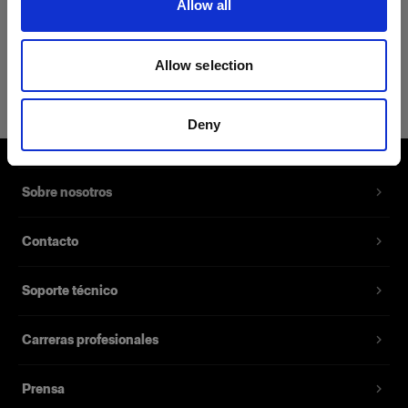
Allow all
Detalles del producto
Allow selection
Profoto T-shirt B Classic L
Camiseta con un discreto logotipo de
Deny
Profoto en negro
Número del producto
:
510063
Sobre nosotros
Nuestra nueva T-shirt B Classic se ha
Contacto
confeccionado con una mezcla de 62% algodón,
35% poliéster y 3% seda, lo que la convierte en
Soporte técnico
la prenda perfecta para quienes buscan tanto
suavidad como resistencia. Su tejido suave y su
corte entallado la convierten en la elección
Carreras profesionales
perfecta para cualquier situación, y en un básico
de tu armario que nunca decepciona.
Prensa