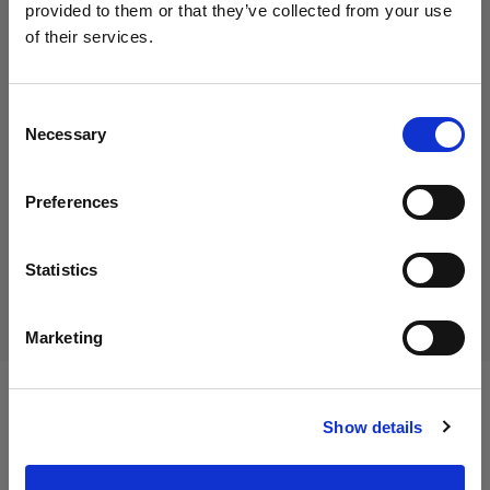
provided to them or that they’ve collected from your use
of their services.
Creemos
que
estás
en
Cyprus
.
35,00 €
¿Quieres actualizar tu ubicación?
IVA incluido
Consent
Necessary
29,41 €
IVA no incluido
En stock
Selection
País
Añadir al carro
Preferences
Cyprus
Idioma
Statistics
Entrega y devolución
Español
Marketing
Visitar el sitio
Especificaciones:
Show details