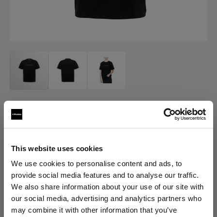
MERCH
Profoto T-shirt B Classic
(
0
)
This website uses cookies
We use cookies to personalise content and ads, to
provide social media features and to analyse our traffic.
Elegir versión:
We also share information about your use of our site with
our social media, advertising and analytics partners who
Selección
may combine it with other information that you’ve
Profoto T-shirt B Classic L