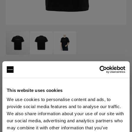
MERCH
Profoto T-shirt B Classic
(
0
)
This website uses cookies
We use cookies to personalise content and ads, to
provide social media features and to analyse our traffic.
Elegir versión:
We also share information about your use of our site with
our social media, advertising and analytics partners who
Selección
may combine it with other information that you’ve
Profoto T-shirt B Classic XXL