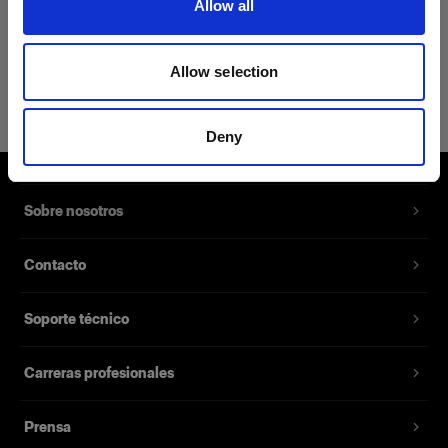
Allow all
Detalles del producto
Allow selection
Profoto T-shirt B Classic XXL
Camiseta con un discreto logotipo de
Deny
Profoto en negro
Número del producto
:
510065
Sobre nosotros
Nuestra nueva T-shirt B Classic se ha
Contacto
confeccionado con una mezcla de 62% algodón,
35% poliéster y 3% seda, lo que la convierte en
Soporte técnico
la prenda perfecta para quienes buscan tanto
suavidad como resistencia. Su tejido suave y su
corte entallado la convierten en la elección
Carreras profesionales
perfecta para cualquier situación, y en un básico
de tu armario que nunca decepciona.
Prensa