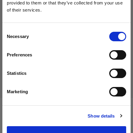
provided to them or that they’ve collected from your use
of their services.
Creemos
que
estás
en
Cyprus
.
35,00 €
¿Quieres actualizar tu ubicación?
IVA incluido
Consent
Necessary
29,41 €
IVA no incluido
En stock
Selection
País
Añadir al carro
Preferences
Cyprus
Idioma
Statistics
Entrega y devolución
Español
Marketing
Visitar el sitio
Especificaciones:
Show details