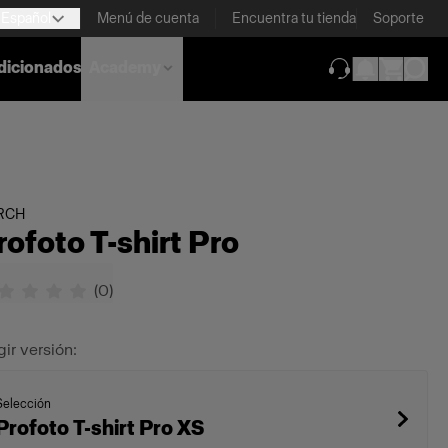
Español
Menú de cuenta
Encuentra tu tienda
Soporte
dicionados
Academy
(se abre en una
RCH
rofoto T-shirt Pro
(
0
)
gir versión:
Selección
Profoto T-shirt Pro XS