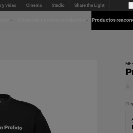
o y vídeo
Cinema
Studio
Share the Light
ucto
Conócelo nuestros productos
Productos reacon
ME
P
Ele