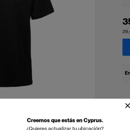
3
29,
En
Creemos
que
estás
en
Cyprus
.
¿Quieres actualizar tu ubicación?