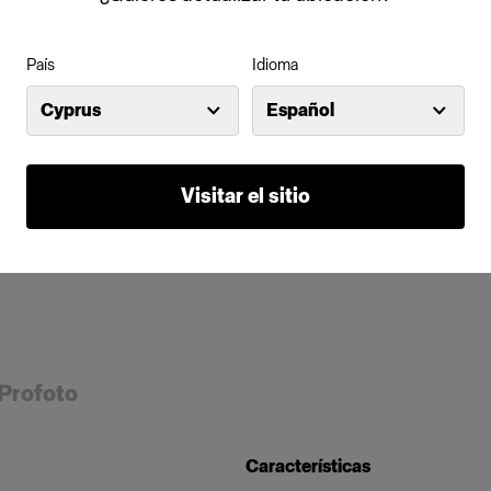
País
Idioma
Cyprus
Español
Visitar el sitio
 Profoto
Características