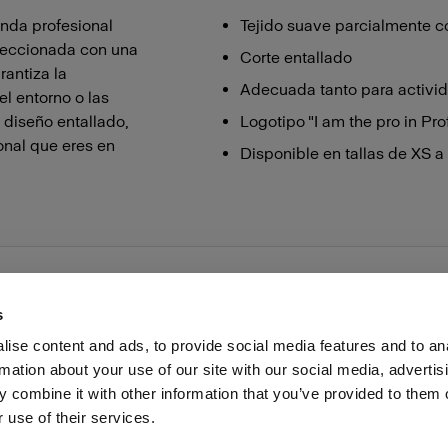
enda profesional
Tejido suave parcialmente 
feccionada con una
Corte entallado
antiza la
Adecuada tanto para activid
l entorno o las
 diseño entallado,
Logotipo "I am the pro in Pro
ional que eres en
Disponible en tallas de XS a
s
ise content and ads, to provide social media features and to an
rmation about your use of our site with our social media, advertis
as profesionales
Prensa
Inversores
Share the Light
 combine it with other information that you’ve provided to them o
 use of their services.